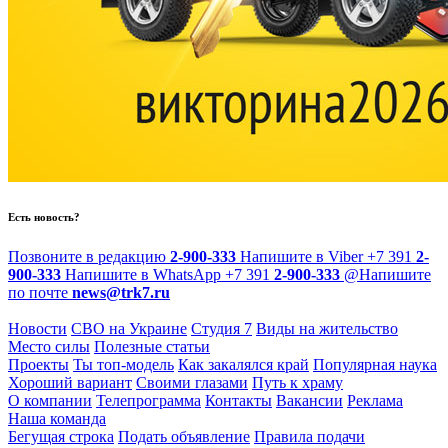
Есть новость?
Позвоните в редакцию
2-900-333
Напишите в Viber
+7 391
2-
900-333
Напишите в WhatsApp
+7 391
2-900-333
@
Напишите
по почте
news@trk7.ru
Новости
СВО на Украине
Студия 7
Виды на жительство
Место силы
Полезные статьи
Проекты
Ты топ-модель
Как закалялся край
Популярная наука
Хороший вариант
Своими глазами
Путь к храму
О компании
Телепрограмма
Контакты
Вакансии
Реклама
Наша команда
Бегущая строка
Подать объявление
Правила подачи