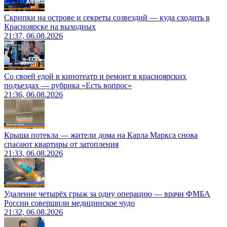
Скрипки на острове и секреты созвездий — куда сходить в
Красноярске на выходных
21:37, 06.08.2026
Со своей едой в кинотеатр и ремонт в красноярских
подъездах — рубрика «Есть вопрос»
21:36, 06.08.2026
Крыша потекла — жители дома на Карла Маркса снова
спасают квартиры от затопления
21:33, 06.08.2026
Удаление четырёх грыж за одну операцию — врачи ФМБА
России совершили медицинское чудо
21:32, 06.08.2026