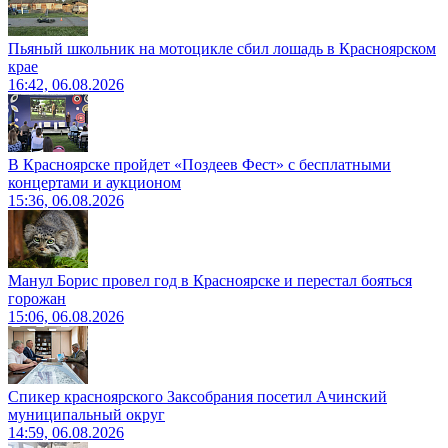
Пьяный школьник на мотоцикле сбил лошадь в Красноярском
крае
16:42, 06.08.2026
В Красноярске пройдет «Поздеев Фест» с бесплатными
концертами и аукционом
15:36, 06.08.2026
Манул Борис провел год в Красноярске и перестал бояться
горожан
15:06, 06.08.2026
Спикер красноярского Заксобрания посетил Ачинский
муниципальный округ
14:59, 06.08.2026