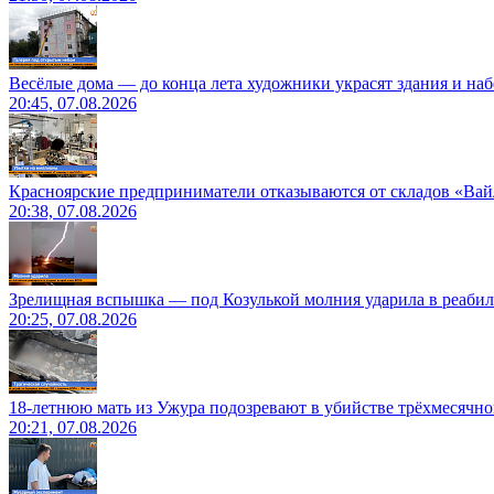
Весёлые дома — до конца лета художники украсят здания и на
20:45, 07.08.2026
Красноярские предприниматели отказываются от складов «Ва
20:38, 07.08.2026
Зрелищная вспышка — под Козулькой молния ударила в реаби
20:25, 07.08.2026
18-летнюю мать из Ужура подозревают в убийстве трёхмесячно
20:21, 07.08.2026