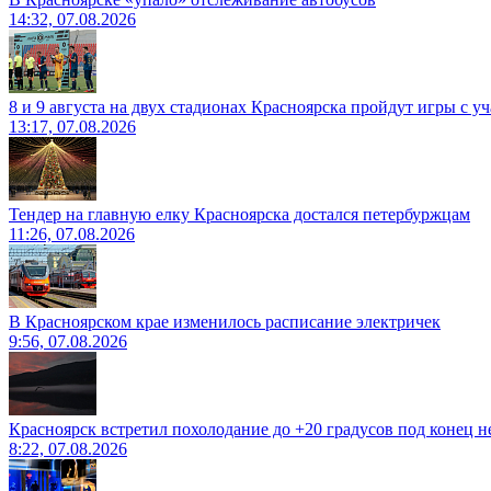
14:32, 07.08.2026
8 и 9 августа на двух стадионах Красноярска пройдут игры с 
13:17, 07.08.2026
Тендер на главную елку Красноярска достался петербуржцам
11:26, 07.08.2026
В Красноярском крае изменилось расписание электричек
9:56, 07.08.2026
Красноярск встретил похолодание до +20 градусов под конец н
8:22, 07.08.2026