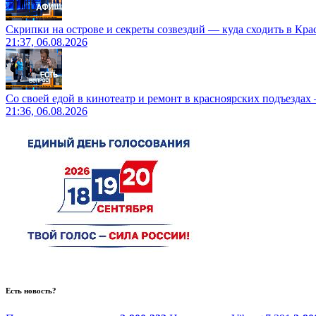
Скрипки на острове и секреты созвездий — куда сходить в Кр
21:37, 06.08.2026
Со своей едой в кинотеатр и ремонт в красноярских подъездах
21:36, 06.08.2026
Есть новость?