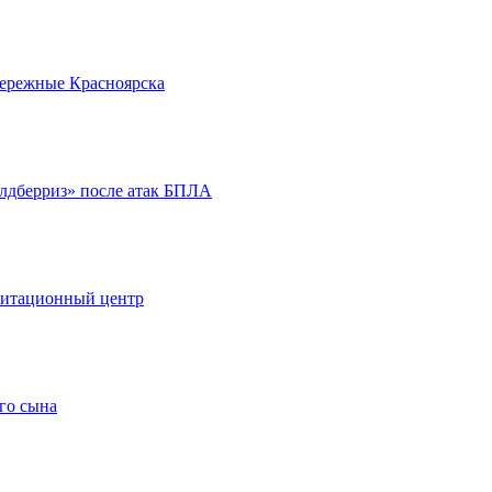
бережные Красноярска
йлдберриз» после атак БПЛА
литационный центр
го сына