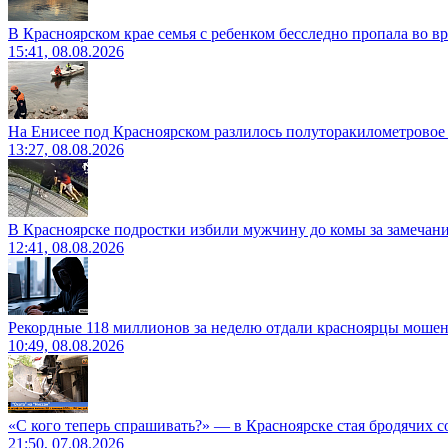
В Красноярском крае семья с ребенком бесследно пропала во вр
15:41, 08.08.2026
На Енисее под Красноярском разлилось полуторакилометровое
13:27, 08.08.2026
В Красноярске подростки избили мужчину до комы за замечан
12:41, 08.08.2026
Рекордные 118 миллионов за неделю отдали красноярцы моше
10:49, 08.08.2026
«С кого теперь спрашивать?» — в Красноярске стая бродячих с
21:50, 07.08.2026