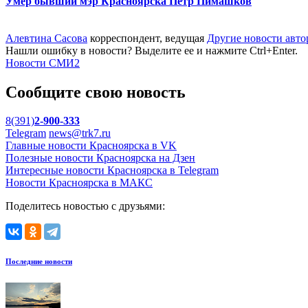
Умер бывший мэр Красноярска Пётр Пимашков
Алевтина Сасова
корреспондент, ведущая
Другие новости авто
Нашли ошибку в новости? Выделите ее и нажмите Ctrl+Enter.
Новости СМИ2
Сообщите свою новость
8(391)
2-900-333
Telegram
news@trk7.ru
Главные новости Красноярска в VK
Полезные новости Красноярска на Дзен
Интересные новости Красноярска в Telegram
Новости Красноярска в МАКС
Поделитесь новостью с друзьями:
Последние новости