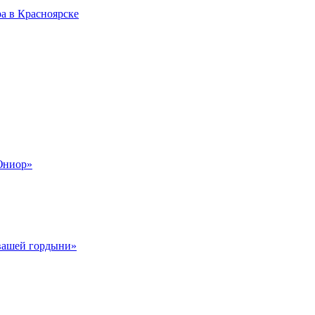
а в Красноярске
Юниор»
 вашей гордыни»