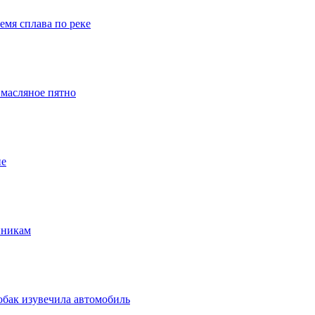
емя сплава по реке
 масляное пятно
ие
нникам
обак изувечила автомобиль