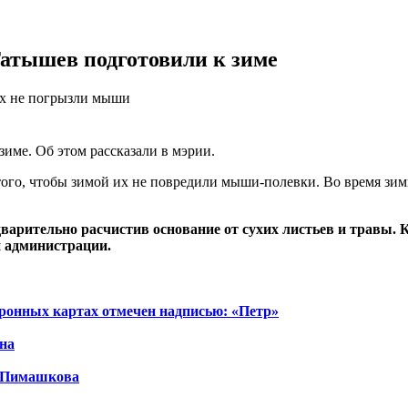
Татышев подготовили к зиме
их не погрызли мыши
име. Об этом рассказали в мэрии.
ого, чтобы зимой их не повредили мыши-полевки. Во время зимн
дварительно расчистив основание от сухих листьев и травы
и администрации.
ронных картах отмечен надписью: «Петр»
на
а Пимашкова