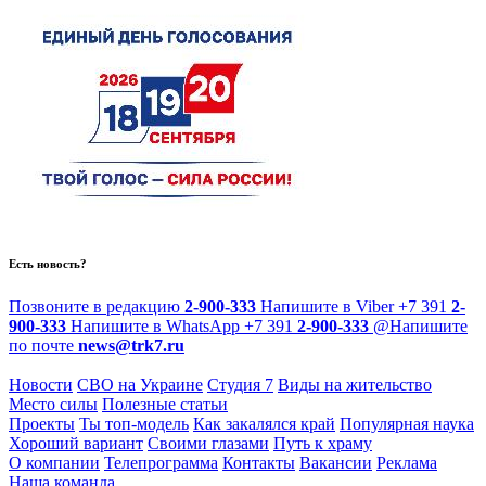
Есть новость?
Позвоните в редакцию
2-900-333
Напишите в Viber
+7 391
2-
900-333
Напишите в WhatsApp
+7 391
2-900-333
@
Напишите
по почте
news@trk7.ru
Новости
СВО на Украине
Студия 7
Виды на жительство
Место силы
Полезные статьи
Проекты
Ты топ-модель
Как закалялся край
Популярная наука
Хороший вариант
Своими глазами
Путь к храму
О компании
Телепрограмма
Контакты
Вакансии
Реклама
Наша команда