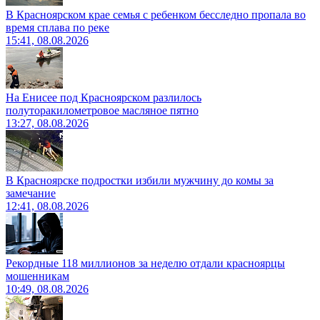
В Красноярском крае семья с ребенком бесследно пропала во
время сплава по реке
15:41, 08.08.2026
На Енисее под Красноярском разлилось
полуторакилометровое масляное пятно
13:27, 08.08.2026
В Красноярске подростки избили мужчину до комы за
замечание
12:41, 08.08.2026
Рекордные 118 миллионов за неделю отдали красноярцы
мошенникам
10:49, 08.08.2026