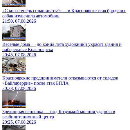
«С кого теперь спрашивать?» — в Красноярске стая бродячих
собак изувечила автомобиль
21:50, 07.08.2026
Весёлые дома — до конца лета художники украсят здания и
набережные Красноярска
20:45, 07.08.2026
Красноярские предприниматели отказываются от складов
«Вайлдберриз» после атак БПЛА
20:38, 07.08.2026
Зрелищная вспышка — под Козулькой молния ударила в
реабилитационный центр
20:25, 07.08.2026