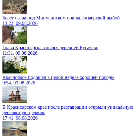
Берег озера под Минусинском покрылся мертвой рыбой
13:23, 09.08.2026
Глава Красноярска занялся деревней Бугачево
11:31, 09.08.2026
Красноярск подошел к целой неделе хорошей погоды
9:54, 09.08.2026
В Красноярском крае после реставрации открыли уникальную
деревянную церковь
17:41, 08.08.2026