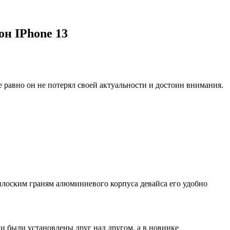
н IPhone 13
е равно он не потерял своей актуальности и достоин внимания.
плоским граням алюминиевого корпуса девайса его удобно
ни были установлены друг над другом, а в новинке