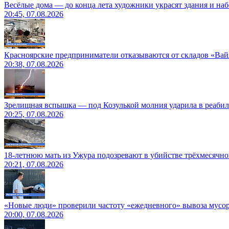
Весёлые дома — до конца лета художники украсят здания и на
20:45, 07.08.2026
Красноярские предприниматели отказываются от складов «Ва
20:38, 07.08.2026
Зрелищная вспышка — под Козулькой молния ударила в реаби
20:25, 07.08.2026
18-летнюю мать из Ужура подозревают в убийстве трёхмесячно
20:21, 07.08.2026
«Новые люди» проверили частоту «ежедневного» вывоза мусор
20:00, 07.08.2026