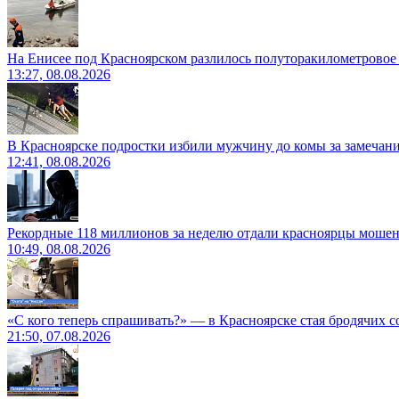
На Енисее под Красноярском разлилось полуторакилометровое
13:27, 08.08.2026
В Красноярске подростки избили мужчину до комы за замечан
12:41, 08.08.2026
Рекордные 118 миллионов за неделю отдали красноярцы моше
10:49, 08.08.2026
«С кого теперь спрашивать?» — в Красноярске стая бродячих с
21:50, 07.08.2026