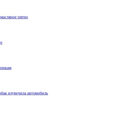
 масляное пятно
ие
нникам
обак изувечила автомобиль