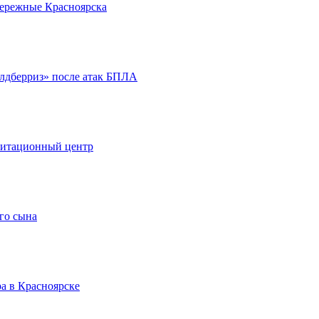
бережные Красноярска
йлдберриз» после атак БПЛА
литационный центр
го сына
а в Красноярске