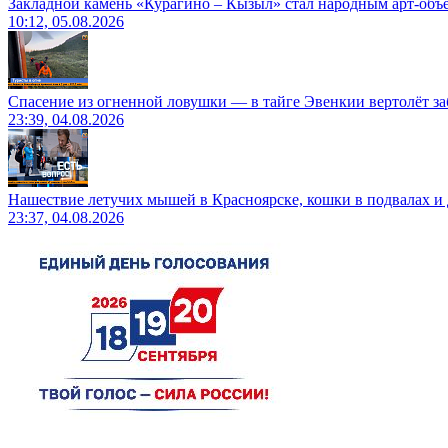
Закладной камень «Курагино – Кызыл» стал народным арт-объ
10:12, 05.08.2026
Спасение из огненной ловушки — в тайге Эвенкии вертолёт за
23:39, 04.08.2026
Нашествие летучих мышей в Красноярске, кошки в подвалах и 
23:37, 04.08.2026