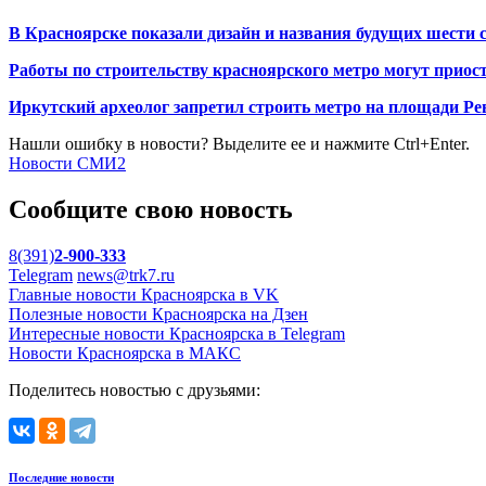
В Красноярске показали дизайн и названия будущих шести 
Работы по строительству красноярского метро могут приост
Иркутский археолог запретил строить метро на площади Р
Нашли ошибку в новости? Выделите ее и нажмите Ctrl+Enter.
Новости СМИ2
Сообщите свою новость
8(391)
2-900-333
Telegram
news@trk7.ru
Главные новости Красноярска в VK
Полезные новости Красноярска на Дзен
Интересные новости Красноярска в Telegram
Новости Красноярска в МАКС
Поделитесь новостью с друзьями:
Последние новости