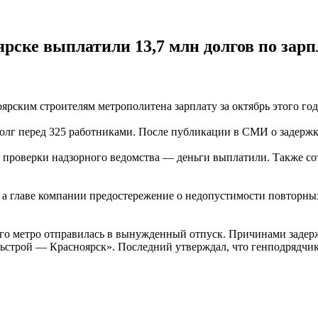
рске выплатили 13,7 млн долгов по зарп
рским строителям метрополитена зарплату за октябрь этого год
лг перед 325 работниками. После публикации в СМИ о задержке
ле проверки надзорного ведомства — деньги выплатили. Также 
 а главе компании предостережение о недопустимости повторны
ского метро отправилась в вынужденный отпуск. Причинами зад
трой — Красноярск». Последний утверждал, что генподрядчик 