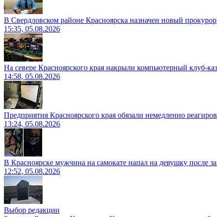
В Свердловском районе Красноярска назначен новый прокурор
15:35, 05.08.2026
На севере Красноярского края накрыли компьютерный клуб-ка
14:58, 05.08.2026
Предприятия Красноярского края обязали немедленно реагиро
13:24, 05.08.2026
В Красноярске мужчина на самокате напал на девушку после з
12:52, 05.08.2026
Выбор редакции