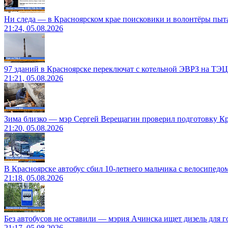
Ни следа — в Красноярском крае поисковики и волонтёры пыт
21:24, 05.08.2026
97 зданий в Красноярске переключат с котельной ЭВРЗ на ТЭЦ
21:21, 05.08.2026
Зима близко — мэр Сергей Верещагин проверил подготовку Кр
21:20, 05.08.2026
В Красноярске автобус сбил 10-летнего мальчика с велосипедо
21:18, 05.08.2026
Без автобусов не оставили — мэрия Ачинска ищет дизель для 
21:17, 05.08.2026