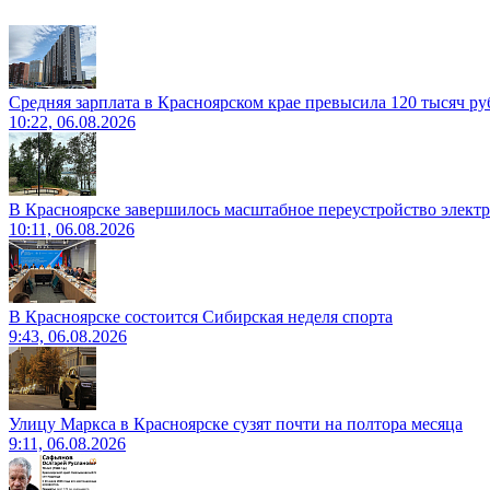
Средняя зарплата в Красноярском крае превысила 120 тысяч ру
10:22, 06.08.2026
В Красноярске завершилось масштабное переустройство электр
10:11, 06.08.2026
В Красноярске состоится Сибирская неделя спорта
9:43, 06.08.2026
Улицу Маркса в Красноярске сузят почти на полтора месяца
9:11, 06.08.2026