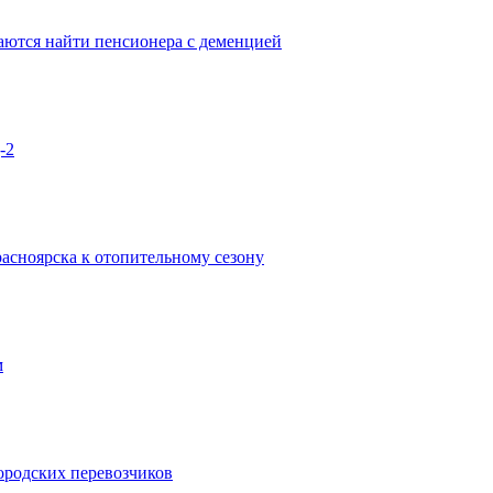
аются найти пенсионера с деменцией
-2
асноярска к отопительному сезону
м
городских перевозчиков