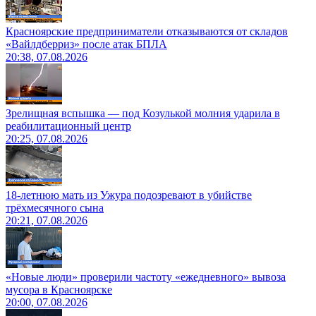
Красноярские предприниматели отказываются от складов
«Вайлдберриз» после атак БПЛА
20:38, 07.08.2026
Зрелищная вспышка — под Козулькой молния ударила в
реабилитационный центр
20:25, 07.08.2026
18-летнюю мать из Ужура подозревают в убийстве
трёхмесячного сына
20:21, 07.08.2026
«Новые люди» проверили частоту «ежедневного» вывоза
мусора в Красноярске
20:00, 07.08.2026