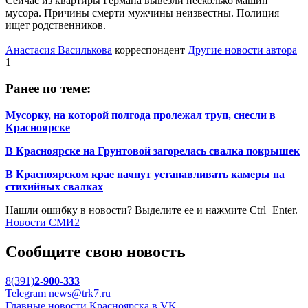
Сейчас из квартиры Германа вывезли несколько машин
мусора. Причины смерти мужчины неизвестны. Полиция
ищет родственников.
Анастасия Василькова
корреспондент
Другие новости автора
1
Ранее по теме:
Мусорку, на которой полгода пролежал труп, снесли в
Красноярске
В Красноярске на Грунтовой загорелась свалка покрышек
В Красноярском крае начнут устанавливать камеры на
стихийных свалках
Нашли ошибку в новости? Выделите ее и нажмите Ctrl+Enter.
Новости СМИ2
Сообщите свою новость
8(391)
2-900-333
Telegram
news@trk7.ru
Главные новости Красноярска в VK