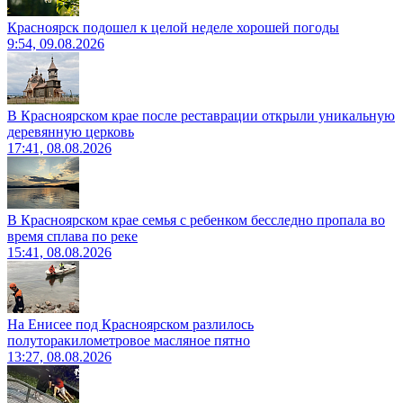
Красноярск подошел к целой неделе хорошей погоды
9:54, 09.08.2026
В Красноярском крае после реставрации открыли уникальную
деревянную церковь
17:41, 08.08.2026
В Красноярском крае семья с ребенком бесследно пропала во
время сплава по реке
15:41, 08.08.2026
На Енисее под Красноярском разлилось
полуторакилометровое масляное пятно
13:27, 08.08.2026