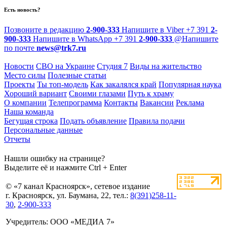
Есть новость?
Позвоните в редакцию
2-900-333
Напишите в Viber
+7 391
2-
900-333
Напишите в WhatsApp
+7 391
2-900-333
@
Напишите
по почте
news@trk7.ru
Новости
СВО на Украине
Студия 7
Виды на жительство
Место силы
Полезные статьи
Проекты
Ты топ-модель
Как закалялся край
Популярная наука
Хороший вариант
Своими глазами
Путь к храму
О компании
Телепрограмма
Контакты
Вакансии
Реклама
Наша команда
Бегущая строка
Подать объявление
Правила подачи
Персональные данные
Отчеты
Нашли ошибку на странице?
Выделите её и нажмите Ctrl + Enter
© «7 канал Красноярск», сетевое издание
г. Красноярск, ул. Баумана, 22, тел.:
8(391)258-11-
30
,
2-900-333
Учредитель: ООО «МЕДИА 7»