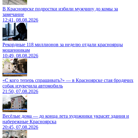
В Красноярске подростки избили мужчину до комы за
замечание
12:41, 08.08.2026
Рекордные 118 миллионов за неделю отдали красноярцы
мошенникам
10:49, 08.08.2026
«С кого теперь спрашивать?» — в Красноярске стая бродячих
собак изувечила автомобиль
21:50, 07.08.2026
Весёлые дома — до конца лета художники украсят здания и
набережные Красноярска
20:45, 07.08.2026