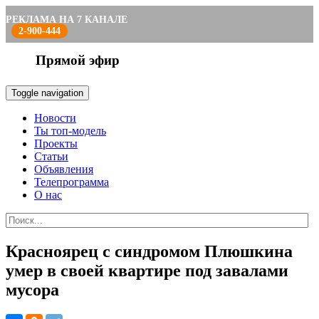
РЕКЛАМА НА 7 КАНАЛЕ
2-900-444
Прямой эфир
Toggle navigation
Новости
Ты топ-модель
Проекты
Статьи
Объявления
Телепрограмма
О нас
Красноярец с синдромом Плюшкина
умер в своей квартире под завалами
мусора