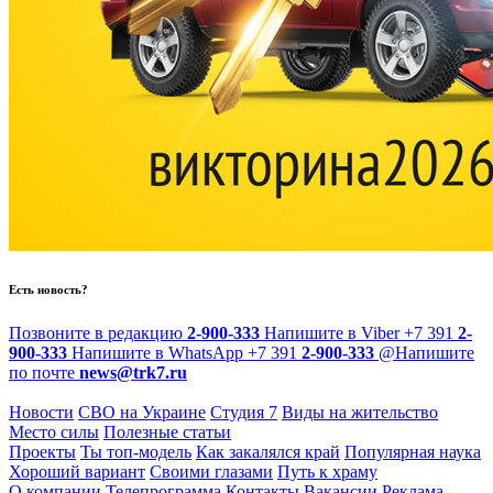
Есть новость?
Позвоните в редакцию
2-900-333
Напишите в Viber
+7 391
2-
900-333
Напишите в WhatsApp
+7 391
2-900-333
@
Напишите
по почте
news@trk7.ru
Новости
СВО на Украине
Студия 7
Виды на жительство
Место силы
Полезные статьи
Проекты
Ты топ-модель
Как закалялся край
Популярная наука
Хороший вариант
Своими глазами
Путь к храму
О компании
Телепрограмма
Контакты
Вакансии
Реклама