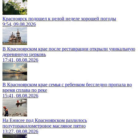
Красноярск подошел к целой неделе хорошей погоды
9:54, 09.08.2026
В Красноярском крае после реставрации открыли уникальную
деревянную церковь
17:41, 08.08.2026
В Красноярском крае семья с ребенком бесследно пропала во
время сплава по реке
15:41, 08.08.2026
На Енисее под Красноярском разлилось
полуторакилометровое масляное пятно
13:27, 08.08.2026