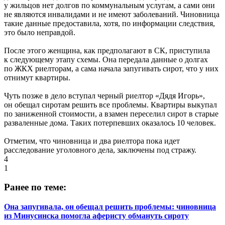
у жильцов нет долгов по коммунальным услугам, а сами они
не являются инвалидами и не имеют заболеваний. Чиновница
такие данные предоставила, хотя, по информации следствия,
это было неправдой.
После этого женщина, как предполагают в СК, приступила
к следующему этапу схемы. Она передала данные о долгах
по ЖКХ риелторам, а сама начала запугивать сирот, что у них
отнимут квартиры.
Чуть позже в дело вступал черный риелтор «Дядя Игорь»,
он обещал сиротам решить все проблемы. Квартиры выкупал
по заниженной стоимости, а взамен переселил сирот в старые
разваленные дома. Таких потерпевших оказалось 10 человек.
Отметим, что чиновница и два риелтора пока идет
расследование уголовного дела, заключены под стражу.
4
1
Ранее по теме:
Она запугивала, он обещал решить проблемы: чиновница
из Минусинска помогла аферисту обмануть сироту