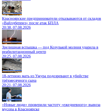
Красноярские предприниматели отказываются от складов
«Вайлдберриз» после атак БПЛА
20:38, 07.08.2026
Зрелищная вспышка — под Козулькой молния ударила в
реабилитационный центр
20:25, 07.08.2026
18-летнюю мать из Ужура подозревают в убийстве
трёхмесячного сына
20:21, 07.08.2026
«Новые люди» проверили частоту «ежедневного» вывоза
мусора в Красноярске