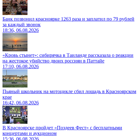
Банк позвонил красноярке 1263 раза и заплатил по 79 рублей
за каждый звонок
18:36, 06.08.2026
«Кровь стынет»: сибирячка в Таиланде рассказала о реакции
на жестокое убийство двоих россиян в Паттайе
17:10, 06.08.2026
Пьяный школьник на мотоцикле сбил лошадь в Красноярском
крае
16:42, 06.08.2026
В Красноярске пройдет «Поздеев Фест» с бесплатными
концертами и аукционом
15:36, 06.08.2026