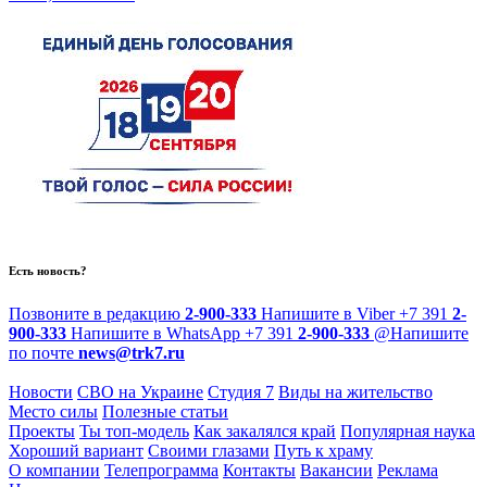
Есть новость?
Позвоните в редакцию
2-900-333
Напишите в Viber
+7 391
2-
900-333
Напишите в WhatsApp
+7 391
2-900-333
@
Напишите
по почте
news@trk7.ru
Новости
СВО на Украине
Студия 7
Виды на жительство
Место силы
Полезные статьи
Проекты
Ты топ-модель
Как закалялся край
Популярная наука
Хороший вариант
Своими глазами
Путь к храму
О компании
Телепрограмма
Контакты
Вакансии
Реклама