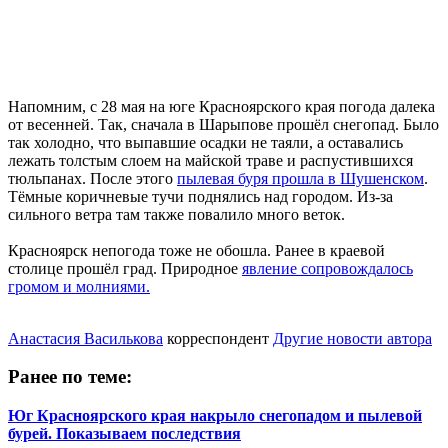
Напомним, с 28 мая на юге Красноярского края погода далека
от весенней. Так, сначала в Шарыпове прошёл снегопад. Было
так холодно, что выпавшие осадки не таяли, а оставались
лежать толстым слоем на майской траве и распустившихся
тюльпанах. После этого
пылевая буря прошла в Шушенском
.
Тёмные коричневые тучи поднялись над городом. Из-за
сильного ветра там также повалило много веток.
Красноярск непогода тоже не обошла. Ранее в краевой
столице прошёл град. Природное
явление сопровождалось
громом и молниями.
Анастасия Василькова
корреспондент
Другие новости автора
Ранее по теме:
Юг Красноярского края накрыло снегопадом и пылевой
бурей. Показываем последствия