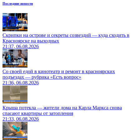
Последние новости
Скрипки на острове и секреты созвездий — куда сходить в
Красноярске на выходных
21:37, 06.08.2026
Со своей едой в кинотеатр и ремонт в красноярских
подъездах — рубрика «Есть вопрос»
21:36, 06.08.2026
Крыша потекла — жители дома на Карла Маркса снова
спасают квартиры от затопления
21:33, 06.08.2026