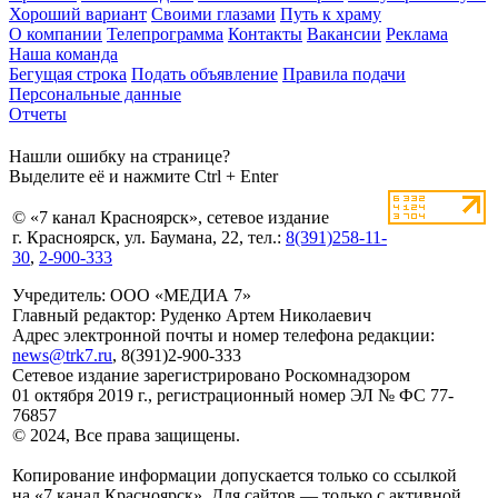
Хороший вариант
Своими глазами
Путь к храму
О компании
Телепрограмма
Контакты
Вакансии
Реклама
Наша команда
Бегущая строка
Подать объявление
Правила подачи
Персональные данные
Отчеты
Нашли ошибку на странице?
Выделите её и нажмите Ctrl + Enter
© «7 канал Красноярск», сетевое издание
г. Красноярск, ул. Баумана, 22, тел.:
8(391)258-11-
30
,
2-900-333
Учредитель: ООО «МЕДИА 7»
Главный редактор: Руденко Артем Николаевич
Адрес электронной почты и номер телефона редакции:
news@trk7.ru
, 8(391)2-900-333
Сетевое издание зарегистрировано Роскомнадзором
01 октября 2019 г., регистрационный номер ЭЛ № ФС 77-
76857
© 2024, Все права защищены.
Копирование информации допускается только со ссылкой
на «7 канал Красноярск». Для сайтов — только с активной