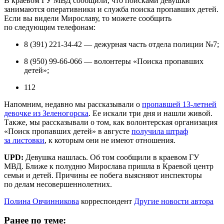
В краевом ГУ МВД сообщили, что поисками девушки
занимаются оперативники и служба поиска пропавших детей.
Если вы видели Мирославу, то можете сообщить
по следующим телефонам:
8 (391) 221-34-42 — дежурная часть отдела полиции №7;
8 (950) 99-66-066 — волонтеры «Поиска пропавших
детей»;
112
Напомним, недавно мы рассказывали о
пропавшей 13-летней
девочке из Зеленогорска
. Ее искали три дня и нашли живой.
Также, мы рассказывали о том, как волонтерская организация
«Поиск пропавших детей» в августе
получила штраф
за листовки
, к которым они не имеют отношения.
UPD:
Девушка нашлась. Об том сообщили в краевом ГУ
МВД. Ближе к полудню Мирослава пришла в Краевой центр
семьи и детей. Причины ее побега выясняют инспекторы
по делам несовершеннолетних.
Полина Овчинникова
корреспондент
Другие новости автора
Ранее по теме: