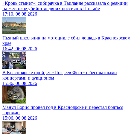
«Кровь стынет»: сибирячка в Таиланде рассказала о реакции
на жестокое убийство двоих россиян в Паттайе
17:10, 06.08.2026
Пьяный школьник на мотоцикле сбил лошадь в Красноярском
крае
16:42, 06.08.2026
В Красноярске пройдет «Поздеев Фест» с бесплатными
концертами и аукционом
15:36, 06.08.2026
Манул Борис провел год в Красноярске и перестал бояться
горожан
15:06, 06.08.2026