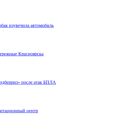
обак изувечила автомобиль
бережные Красноярска
йлдберриз» после атак БПЛА
литационный центр