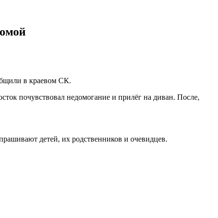
комой
общили в краевом СК.
осток почувствовал недомогание и прилёг на диван. После,
опрашивают детей, их родственников и очевидцев.