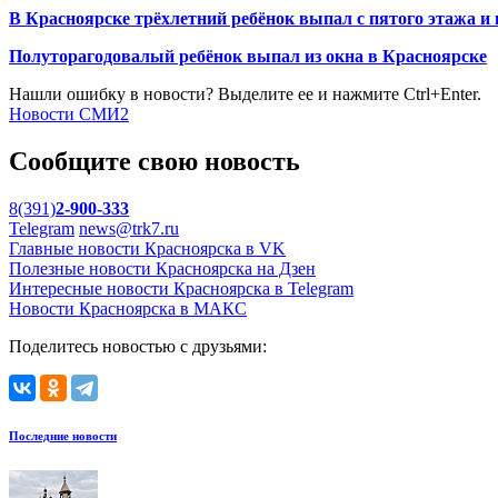
В Красноярске трёхлетний ребёнок выпал с пятого этажа 
Полуторагодовалый ребёнок выпал из окна в Красноярске
Нашли ошибку в новости? Выделите ее и нажмите Ctrl+Enter.
Новости СМИ2
Сообщите свою новость
8(391)
2-900-333
Telegram
news@trk7.ru
Главные новости Красноярска в VK
Полезные новости Красноярска на Дзен
Интересные новости Красноярска в Telegram
Новости Красноярска в МАКС
Поделитесь новостью с друзьями:
Последние новости