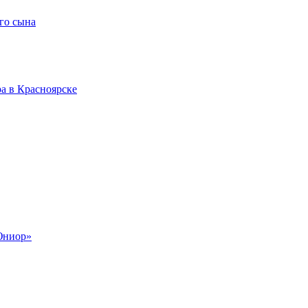
го сына
а в Красноярске
Юниор»