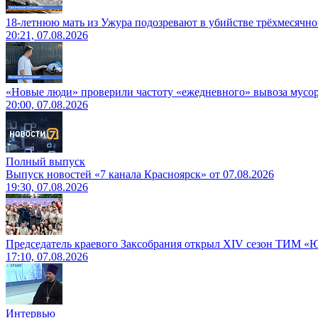
18-летнюю мать из Ужура подозревают в убийстве трёхмесячно
20:21, 07.08.2026
«Новые люди» проверили частоту «ежедневного» вывоза мусор
20:00, 07.08.2026
Полный выпуск
Выпуск новостей «7 канала Красноярск» от 07.08.2026
19:30, 07.08.2026
Председатель краевого Заксобрания открыл XIV сезон ТИМ «
17:10, 07.08.2026
Интервью