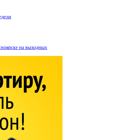
едели
асноярске на выходных