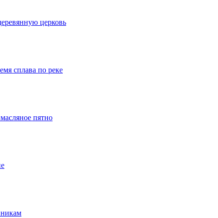
деревянную церковь
емя сплава по реке
 масляное пятно
ие
нникам