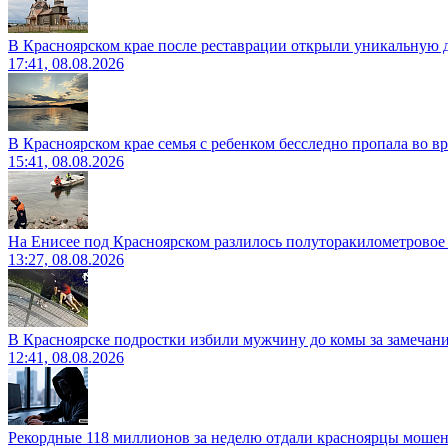
В Красноярском крае после реставрации открыли уникальную 
17:41, 08.08.2026
В Красноярском крае семья с ребенком бесследно пропала во вр
15:41, 08.08.2026
На Енисее под Красноярском разлилось полуторакилометровое
13:27, 08.08.2026
В Красноярске подростки избили мужчину до комы за замечан
12:41, 08.08.2026
Рекордные 118 миллионов за неделю отдали красноярцы моше