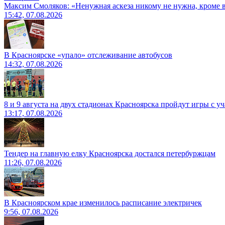
Максим Смоляков: «Ненужная аскеза никому не нужна, кроме
15:42, 07.08.2026
В Красноярске «упало» отслеживание автобусов
14:32, 07.08.2026
8 и 9 августа на двух стадионах Красноярска пройдут игры с 
13:17, 07.08.2026
Тендер на главную елку Красноярска достался петербуржцам
11:26, 07.08.2026
В Красноярском крае изменилось расписание электричек
9:56, 07.08.2026