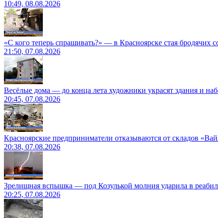
10:49, 08.08.2026
«С кого теперь спрашивать?» — в Красноярске стая бродячих с
21:50, 07.08.2026
Весёлые дома — до конца лета художники украсят здания и на
20:45, 07.08.2026
Красноярские предприниматели отказываются от складов «Ва
20:38, 07.08.2026
Зрелищная вспышка — под Козулькой молния ударила в реаби
20:25, 07.08.2026