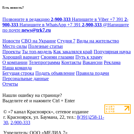
Есть новость?
Позвоните в редакцию
2-900-333
Напишите в Viber
+7 391
2-
900-333
Напишите в WhatsApp
+7 391
2-900-333
@
Напишите
по почте
news@trk7.ru
Новости
СВО на Украине
Студия 7
Виды на жительство
Место силы
Полезные статьи
Проекты
Ты топ-модель
Как закалялся край
Популярная наука
Хороший вариант
Своими глазами
Путь к храму
О компании
Телепрограмма
Контакты
Вакансии
Реклама
Наша команда
Бегущая строка
Подать объявление
Правила подачи
Персональные данные
Отчеты
Нашли ошибку на странице?
Выделите её и нажмите Ctrl + Enter
© «7 канал Красноярск», сетевое издание
г. Красноярск, ул. Баумана, 22, тел.:
8(391)258-11-
30
,
2-900-333
Учредитель: ООО «МЕДИА 7»