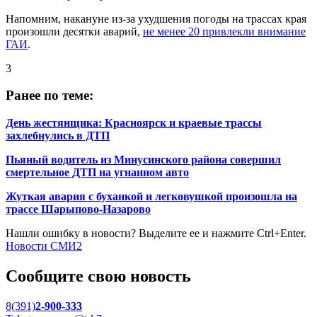
Напомним, накануне из-за ухудшения погоды на трассах края
произошли десятки аварий,
не менее 20 привлекли внимание
ГАИ
.
3
Ранее по теме:
День жестянщика: Красноярск и краевые трассы
захлебнулись в ДТП
Пьяный водитель из Минусинского района совершил
смертельное ДТП на угнанном авто
Жуткая авария с буханкой и легковушкой произошла на
трассе Шарыпово-Назарово
Нашли ошибку в новости? Выделите ее и нажмите Ctrl+Enter.
Новости СМИ2
Сообщите свою новость
8(391)
2-900-333