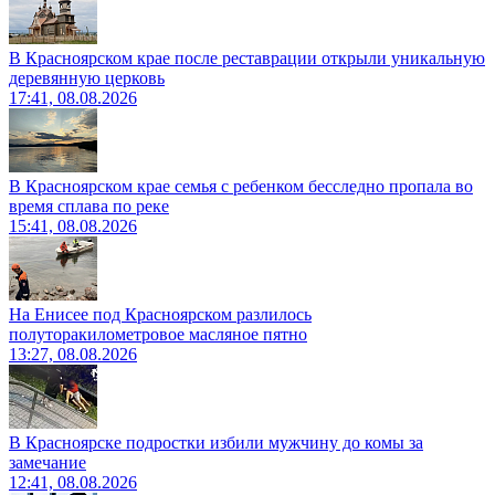
В Красноярском крае после реставрации открыли уникальную
деревянную церковь
17:41, 08.08.2026
В Красноярском крае семья с ребенком бесследно пропала во
время сплава по реке
15:41, 08.08.2026
На Енисее под Красноярском разлилось
полуторакилометровое масляное пятно
13:27, 08.08.2026
В Красноярске подростки избили мужчину до комы за
замечание
12:41, 08.08.2026