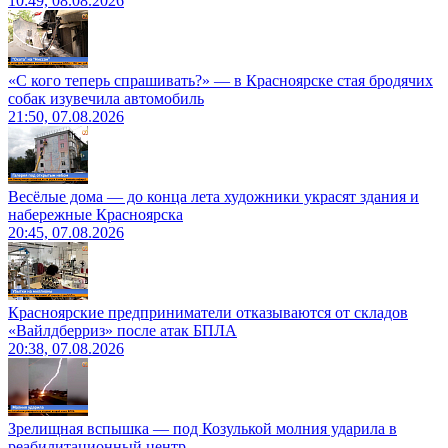
10:49, 08.08.2026
«С кого теперь спрашивать?» — в Красноярске стая бродячих
собак изувечила автомобиль
21:50, 07.08.2026
Весёлые дома — до конца лета художники украсят здания и
набережные Красноярска
20:45, 07.08.2026
Красноярские предприниматели отказываются от складов
«Вайлдберриз» после атак БПЛА
20:38, 07.08.2026
Зрелищная вспышка — под Козулькой молния ударила в
реабилитационный центр