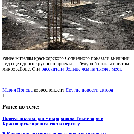
Ранее жителям красноярского Солнечного показали внешний
вид еще одного крупного проекта — будущей школы в пятом
микрорайоне. Она
рассчитана больше чем на тысячу мест.
Мария Попова
корреспондент
Другие новости автора
1
Ранее по теме:
Проект школы для микрорайона Тихие зори в
Красноярске прошел госэкспертизу
В Красноярске начнут проектировать школы в