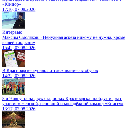
«Юниор»
17:10, 07.08.2026
Интервью
Максим Смоляков: «Ненужная аскеза никому не нужна, кроме
вашей гордыни»
15:42, 07.08.2026
В Красноярске «упало» отслеживание автобусов
14:32, 07.08.2026
8 и 9 августа на двух стадионах Красноярска пройдут игры с
участием женской, основной и молодёжной команд «Енисея»
13:17, 07.08.2026