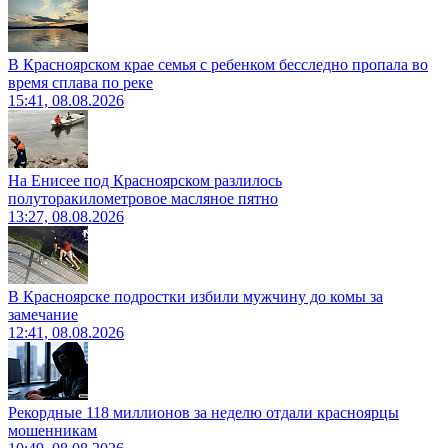
В Красноярском крае семья с ребенком бесследно пропала во
время сплава по реке
15:41, 08.08.2026
На Енисее под Красноярском разлилось
полуторакилометровое масляное пятно
13:27, 08.08.2026
В Красноярске подростки избили мужчину до комы за
замечание
12:41, 08.08.2026
Рекордные 118 миллионов за неделю отдали красноярцы
мошенникам