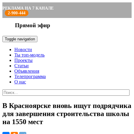
РЕКЛАМА НА 7 КАНАЛЕ
2-900-444
Прямой эфир
Toggle navigation
Новости
Ты топ-модель
Проекты
Статьи
Объявления
Телепрограмма
О нас
В Красноярске вновь ищут подрядчика
для завершения строительства школы
на 1550 мест