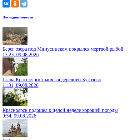
Последние новости
Берег озера под Минусинском покрылся мертвой рыбой
13:23, 09.08.2026
Глава Красноярска занялся деревней Бугачево
11:31, 09.08.2026
Красноярск подошел к целой неделе хорошей погоды
9:54, 09.08.2026