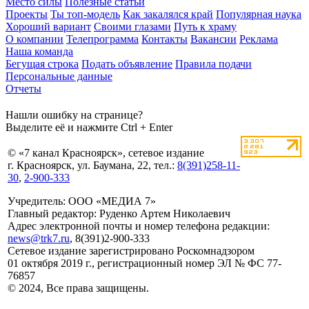
Место силы
Полезные статьи
Проекты
Ты топ-модель
Как закалялся край
Популярная наука
Хороший вариант
Своими глазами
Путь к храму
О компании
Телепрограмма
Контакты
Вакансии
Реклама
Наша команда
Бегущая строка
Подать объявление
Правила подачи
Персональные данные
Отчеты
Нашли ошибку на странице?
Выделите её и нажмите Ctrl + Enter
© «7 канал Красноярск», сетевое издание
г. Красноярск, ул. Баумана, 22, тел.:
8(391)258-11-
30
,
2-900-333
Учредитель: ООО «МЕДИА 7»
Главный редактор: Руденко Артем Николаевич
Адрес электронной почты и номер телефона редакции:
news@trk7.ru
, 8(391)2-900-333
Сетевое издание зарегистрировано Роскомнадзором
01 октября 2019 г., регистрационный номер ЭЛ № ФС 77-
76857
© 2024, Все права защищены.