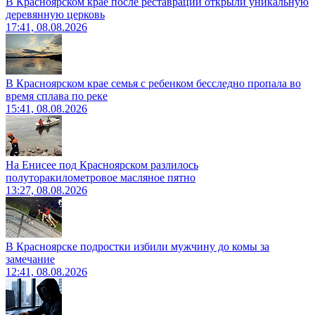
В Красноярском крае после реставрации открыли уникальную
деревянную церковь
17:41, 08.08.2026
В Красноярском крае семья с ребенком бесследно пропала во
время сплава по реке
15:41, 08.08.2026
На Енисее под Красноярском разлилось
полуторакилометровое масляное пятно
13:27, 08.08.2026
В Красноярске подростки избили мужчину до комы за
замечание
12:41, 08.08.2026