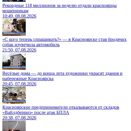
Рекордные 118 миллионов за неделю отдали красноярцы
мошенникам
10:49, 08.08.2026
«С кого теперь спрашивать?» — в Красноярске стая бродячих
собак изувечила автомобиль
21:50, 07.08.2026
Весёлые дома — до конца лета художники украсят здания и
набережные Красноярска
20:45, 07.08.2026
Красноярские предприниматели отказываются от складов
«Вайлдберриз» после атак БПЛА
20:38, 07.08.2026