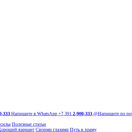
0-333
Напишите в WhatsApp
+7 391
2-900-333
@
Напишите по по
 силы
Полезные статьи
Хороший вариант
Своими глазами
Путь к храму