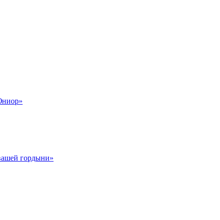
Юниор»
 вашей гордыни»