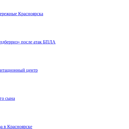
бережные Красноярска
йлдберриз» после атак БПЛА
литационный центр
го сына
а в Красноярске