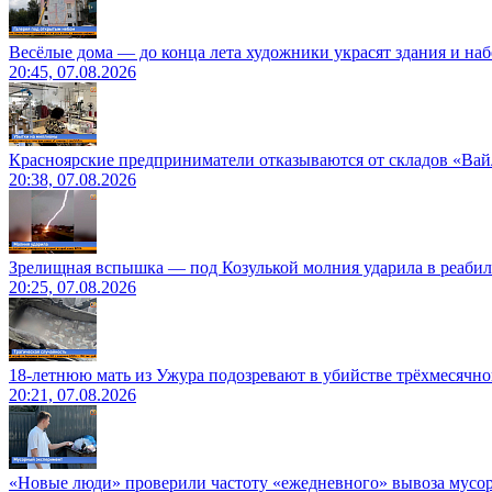
Весёлые дома — до конца лета художники украсят здания и на
20:45, 07.08.2026
Красноярские предприниматели отказываются от складов «Ва
20:38, 07.08.2026
Зрелищная вспышка — под Козулькой молния ударила в реаби
20:25, 07.08.2026
18-летнюю мать из Ужура подозревают в убийстве трёхмесячно
20:21, 07.08.2026
«Новые люди» проверили частоту «ежедневного» вывоза мусор