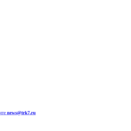
чте
news@trk7.ru