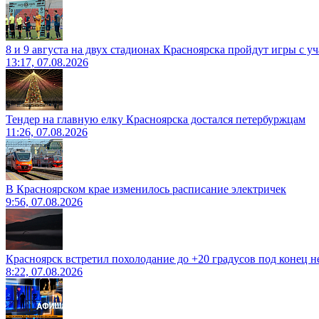
8 и 9 августа на двух стадионах Красноярска пройдут игры с 
13:17, 07.08.2026
Тендер на главную елку Красноярска достался петербуржцам
11:26, 07.08.2026
В Красноярском крае изменилось расписание электричек
9:56, 07.08.2026
Красноярск встретил похолодание до +20 градусов под конец н
8:22, 07.08.2026