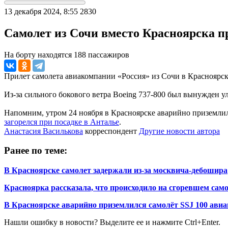
13 декабря 2024, 8:55
2830
Самолет из Сочи вместо Красноярска пр
На борту находятся 188 пассажиров
Прилет самолета авиакомпании «Россия» из Сочи в Красноярск
Из-за сильного бокового ветра Boeing 737-800 был вынужден ул
Напомним, утром 24 ноября в Красноярске аварийно приземлилс
загорелся при посадке в Анталье
.
Анастасия Василькова
корреспондент
Другие новости автора
Ранее по теме:
В Красноярске самолет задержали из-за москвича-дебошира
Красноярка рассказала, что происходило на сгоревшем сам
В Красноярске аварийно приземлился самолёт SSJ 100 ави
Нашли ошибку в новости? Выделите ее и нажмите Ctrl+Enter.