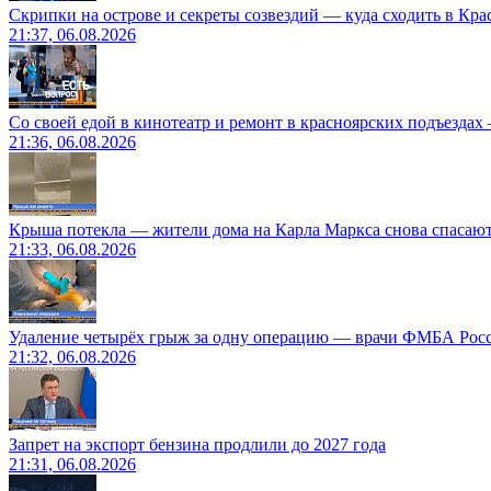
Скрипки на острове и секреты созвездий — куда сходить в Кр
21:37, 06.08.2026
Со своей едой в кинотеатр и ремонт в красноярских подъездах
21:36, 06.08.2026
Крыша потекла — жители дома на Карла Маркса снова спасают
21:33, 06.08.2026
Удаление четырёх грыж за одну операцию — врачи ФМБА Рос
21:32, 06.08.2026
Запрет на экспорт бензина продлили до 2027 года
21:31, 06.08.2026