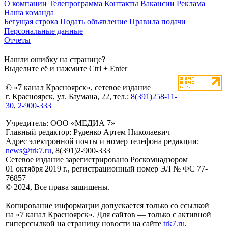
О компании
Телепрограмма
Контакты
Вакансии
Реклама
Наша команда
Бегущая строка
Подать объявление
Правила подачи
Персональные данные
Отчеты
Нашли ошибку на странице?
Выделите её и нажмите Ctrl + Enter
© «7 канал Красноярск», сетевое издание
г. Красноярск, ул. Баумана, 22, тел.:
8(391)258-11-
30
,
2-900-333
Учредитель: ООО «МЕДИА 7»
Главный редактор: Руденко Артем Николаевич
Адрес электронной почты и номер телефона редакции:
news@trk7.ru
, 8(391)2-900-333
Сетевое издание зарегистрировано Роскомнадзором
01 октября 2019 г., регистрационный номер ЭЛ № ФС 77-
76857
© 2024, Все права защищены.
Копирование информации допускается только со ссылкой
на «7 канал Красноярск». Для сайтов — только с активной
гиперссылкой на страницу новости на сайте
trk7.ru
.