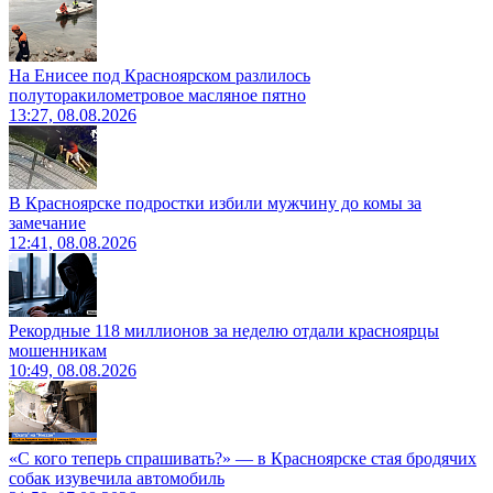
На Енисее под Красноярском разлилось
полуторакилометровое масляное пятно
13:27, 08.08.2026
В Красноярске подростки избили мужчину до комы за
замечание
12:41, 08.08.2026
Рекордные 118 миллионов за неделю отдали красноярцы
мошенникам
10:49, 08.08.2026
«С кого теперь спрашивать?» — в Красноярске стая бродячих
собак изувечила автомобиль