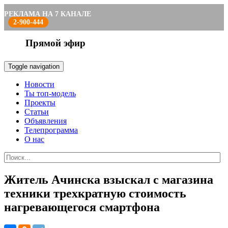
РЕКЛАМА НА 7 КАНАЛЕ
2-900-444
Прямой эфир
Toggle navigation
Новости
Ты топ-модель
Проекты
Статьи
Объявления
Телепрограмма
О нас
Житель Ачинска взыскал с магазина
техники трехкратную стоимость
нагревающегося смартфона