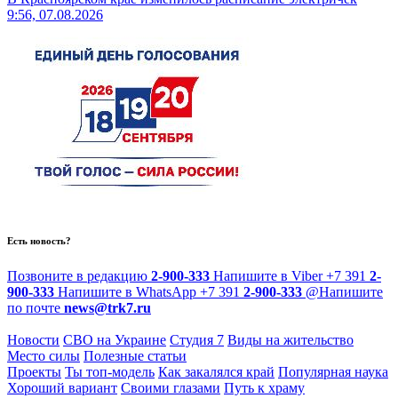
9:56, 07.08.2026
Есть новость?
Позвоните в редакцию
2-900-333
Напишите в Viber
+7 391
2-
900-333
Напишите в WhatsApp
+7 391
2-900-333
@
Напишите
по почте
news@trk7.ru
Новости
СВО на Украине
Студия 7
Виды на жительство
Место силы
Полезные статьи
Проекты
Ты топ-модель
Как закалялся край
Популярная наука
Хороший вариант
Своими глазами
Путь к храму