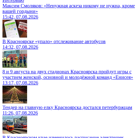
Интервью
Максим Смоляков: «Ненужная аскеза никому не нужна, кроме
вашей гордыни»
15:42, 07.08.2026
В Красноярске «упало» отслеживание автобусов
14:32, 07.08.2026
8 и 9 августа на двух стадионах Красноярска пройдут игры с
участием женской, основной и молодёжной команд «Енисея»
13:17, 07.08.2026
Тендер на главную елку Красноярска достался петербуржцам
11:26, 07.08.2026
В Красноярском крае изменилось расписание электричек