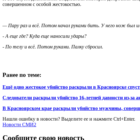
совершенном с особой жестокостью.
— Пару раз и всё. Потом начал руками бить. У него нож был и
- А еще где? Куда еще наносили удары?
-
По телу и всё. Потом руками. Палку сбросил.
Ранее по теме:
Ещё одно жестокое убийство раскрыли в Красноярске спуст
Следователи раскрыли убийство 16-летней давности из-за 
В Красноярском крае раскрыли убийство мужчины, соверше
Нашли ошибку в новости? Выделите ее и нажмите Ctrl+Enter.
Новости СМИ2
Сообщите свою новость