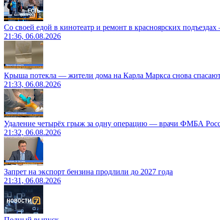
Со своей едой в кинотеатр и ремонт в красноярских подъездах
21:36, 06.08.2026
Крыша потекла — жители дома на Карла Маркса снова спасают
21:33, 06.08.2026
Удаление четырёх грыж за одну операцию — врачи ФМБА Рос
21:32, 06.08.2026
Запрет на экспорт бензина продлили до 2027 года
21:31, 06.08.2026
Полный выпуск