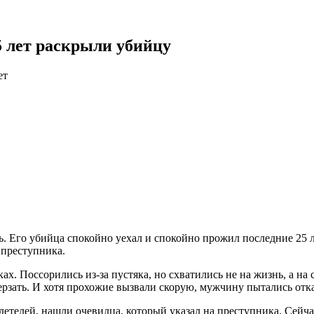
5 лет раскрыли убийцу
ет
ь. Его убийца спокойно уехал и спокойно прожил последние 25 л
 преступника.
х. Поссорились из-за пустяка, но схватились не на жизнь, а н
мерзать. И хотя прохожие вызвали скорую, мужчину пытались отка
детелей, нашли очевидца, который указал на преступника. Сейч