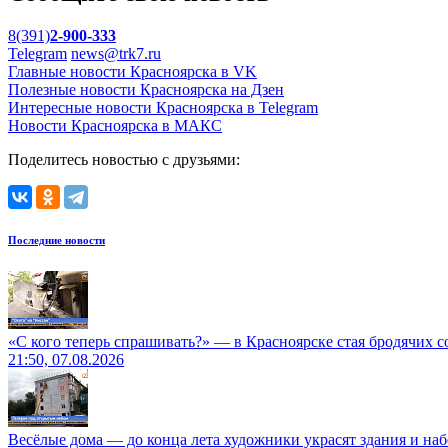
8(391)
2-900-333
Telegram
news@trk7.ru
Главные новости Красноярска в VK
Полезные новости Красноярска на Дзен
Интересные новости Красноярска в Telegram
Новости Красноярска в МАКС
Поделитесь новостью с друзьями:
Последние новости
«С кого теперь спрашивать?» — в Красноярске стая бродячих с
21:50, 07.08.2026
Весёлые дома — до конца лета художники украсят здания и на