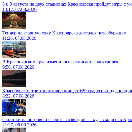
8 и 9 августа на двух стадионах Красноярска пройдут игры с 
13:17, 07.08.2026
Тендер на главную елку Красноярска достался петербуржцам
11:26, 07.08.2026
В Красноярском крае изменилось расписание электричек
9:56, 07.08.2026
Красноярск встретил похолодание до +20 градусов под конец н
8:22, 07.08.2026
Скрипки на острове и секреты созвездий — куда сходить в Кр
21:37, 06.08.2026