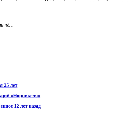
ли чё…
я 25 лет
акций «Норникеля»
нное 12 лет назад