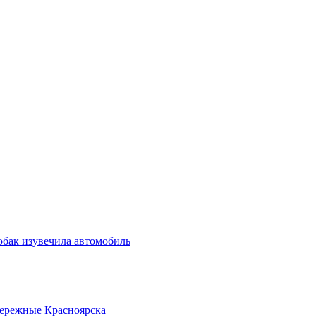
обак изувечила автомобиль
бережные Красноярска