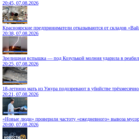
20:45, 07.08.2026
Красноярские предприниматели отказываются от складов «Ва
20:38, 07.08.2026
Зрелищная вспышка — под Козулькой молния ударила в реаби
20:25, 07.08.2026
18-летнюю мать из Ужура подозревают в убийстве трёхмесячно
20:21, 07.08.2026
«Новые люди» проверили частоту «ежедневного» вывоза мусор
20:00, 07.08.2026