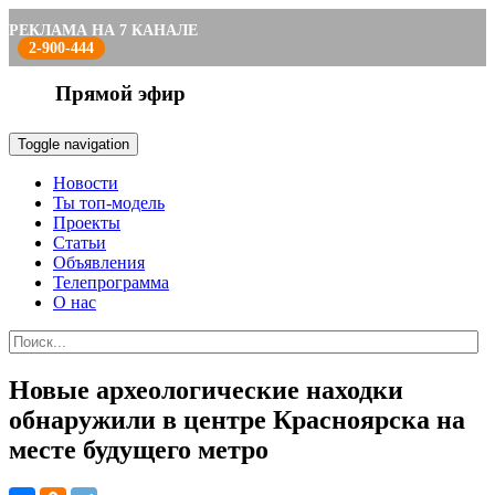
РЕКЛАМА НА 7 КАНАЛЕ
2-900-444
Прямой эфир
Toggle navigation
Новости
Ты топ-модель
Проекты
Статьи
Объявления
Телепрограмма
О нас
Новые археологические находки
обнаружили в центре Красноярска на
месте будущего метро