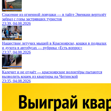
Спасение из огненной ловушки — в тайге Эвенкии вертолёт
забрал с горы застрявших туристов
23:39, 04.08.2026
Нашествие летучих мышей в Красноярске, кошки в подвалах
и духота в автобусах — рубрика «Есть вопрос»
23:37, 04.08.2026
Калечит и не отдаёт — красноярские волонтёры пытаются
вызволить кошек из квартиры на Читинской
23:35, 04.08.2026