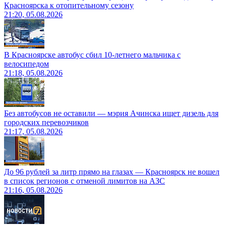
Красноярска к отопительному сезону
21:20, 05.08.2026
В Красноярске автобус сбил 10-летнего мальчика с
велосипедом
21:18, 05.08.2026
Без автобусов не оставили — мэрия Ачинска ищет дизель для
городских перевозчиков
21:17, 05.08.2026
До 96 рублей за литр прямо на глазах — Красноярск не вошел
в список регионов с отменой лимитов на АЗС
21:16, 05.08.2026