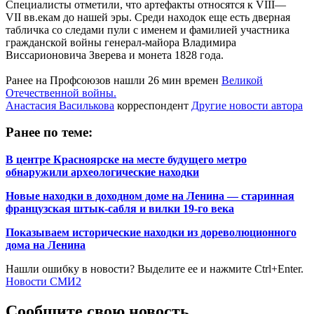
Специалисты отметили, что артефакты относятся к VIII—
VII вв.екам до нашей эры. Среди находок еще есть дверная
табличка со следами пули с именем и фамилией участника
гражданской войны генерал-майора Владимира
Виссарионовича Зверева и монета 1828 года.
Ранее на Профсоюзов нашли 26 мин времен
Великой
Отечественной войны.
Анастасия Василькова
корреспондент
Другие новости автора
Ранее по теме:
В центре Красноярске на месте будущего метро
обнаружили археологические находки
Новые находки в доходном доме на Ленина — старинная
французская штык-сабля и вилки 19-го века
Показываем исторические находки из дореволюционного
дома на Ленина
Нашли ошибку в новости? Выделите ее и нажмите Ctrl+Enter.
Новости СМИ2
Сообщите свою новость