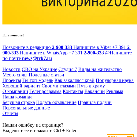
Есть новость?
Позвоните в редакцию
2-900-333
Напишите в Viber
+7 391
2-
900-333
Напишите в WhatsApp
+7 391
2-900-333
@
Напишите
по почте
news@trk7.ru
Новости
СВО на Украине
Студия 7
Виды на жительство
Место силы
Полезные статьи
Проекты
Ты топ-модель
Как закалялся край
Популярная наука
Хороший вариант
Своими глазами
Путь к храму
О компании
Телепрограмма
Контакты
Вакансии
Реклама
Наша команда
Бегущая строка
Подать объявление
Правила подачи
Персональные данные
Отчеты
Нашли ошибку на странице?
Выделите её и нажмите Ctrl + Enter