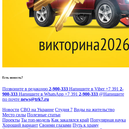
Есть новость?
Позвоните в редакцию
2-900-333
Напишите в Viber
+7 391
2-
900-333
Напишите в WhatsApp
+7 391
2-900-333
@
Напишите
по почте
news@trk7.ru
Новости
СВО на Украине
Студия 7
Виды на жительство
Место силы
Полезные статьи
Проекты
Ты топ-модель
Как закалялся край
Популярная наука
Хороший вариант
Своими глазами
Путь к храму