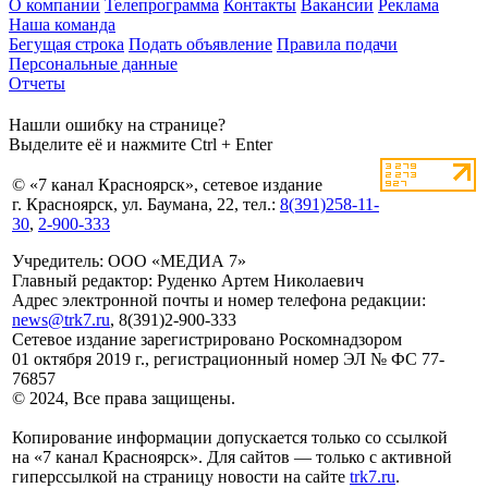
О компании
Телепрограмма
Контакты
Вакансии
Реклама
Наша команда
Бегущая строка
Подать объявление
Правила подачи
Персональные данные
Отчеты
Нашли ошибку на странице?
Выделите её и нажмите Ctrl + Enter
© «7 канал Красноярск», сетевое издание
г. Красноярск, ул. Баумана, 22, тел.:
8(391)258-11-
30
,
2-900-333
Учредитель: ООО «МЕДИА 7»
Главный редактор: Руденко Артем Николаевич
Адрес электронной почты и номер телефона редакции:
news@trk7.ru
, 8(391)2-900-333
Сетевое издание зарегистрировано Роскомнадзором
01 октября 2019 г., регистрационный номер ЭЛ № ФС 77-
76857
© 2024, Все права защищены.
Копирование информации допускается только со ссылкой
на «7 канал Красноярск». Для сайтов — только с активной
гиперссылкой на страницу новости на сайте
trk7.ru
.