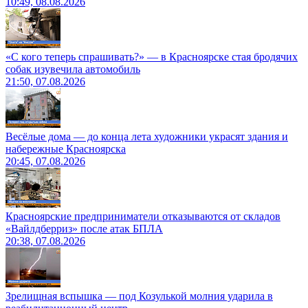
10:49, 08.08.2026
«С кого теперь спрашивать?» — в Красноярске стая бродячих
собак изувечила автомобиль
21:50, 07.08.2026
Весёлые дома — до конца лета художники украсят здания и
набережные Красноярска
20:45, 07.08.2026
Красноярские предприниматели отказываются от складов
«Вайлдберриз» после атак БПЛА
20:38, 07.08.2026
Зрелищная вспышка — под Козулькой молния ударила в