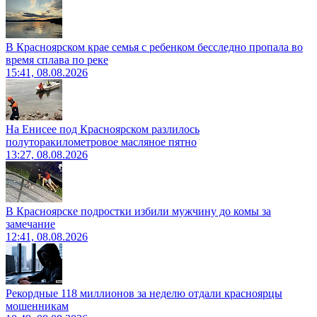
В Красноярском крае семья с ребенком бесследно пропала во
время сплава по реке
15:41, 08.08.2026
На Енисее под Красноярском разлилось
полуторакилометровое масляное пятно
13:27, 08.08.2026
В Красноярске подростки избили мужчину до комы за
замечание
12:41, 08.08.2026
Рекордные 118 миллионов за неделю отдали красноярцы
мошенникам