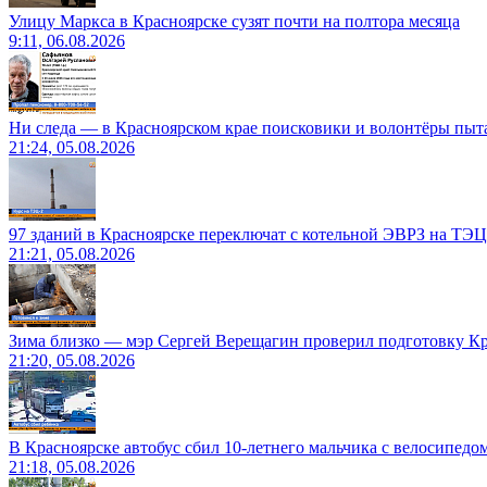
Улицу Маркса в Красноярске сузят почти на полтора месяца
9:11, 06.08.2026
Ни следа — в Красноярском крае поисковики и волонтёры пыт
21:24, 05.08.2026
97 зданий в Красноярске переключат с котельной ЭВРЗ на ТЭЦ
21:21, 05.08.2026
Зима близко — мэр Сергей Верещагин проверил подготовку Кр
21:20, 05.08.2026
В Красноярске автобус сбил 10-летнего мальчика с велосипедо
21:18, 05.08.2026