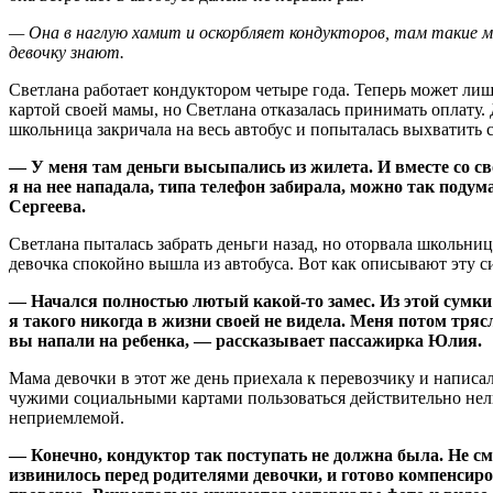
— Она в наглую хамит и оскорбляет кондукторов, там такие ма
девочку знают.
Светлана работает кондуктором четыре года. Теперь может лиши
картой своей мамы, но Светлана отказалась принимать оплату. 
школьница закричала на весь автобус и попыталась выхватить 
— У меня там деньги высыпались из жилета. И вместе со сво
я на нее нападала, типа телефон забирала, можно так подум
Сергеева.
Светлана пыталась забрать деньги назад, но оторвала школьни
девочка спокойно вышла из автобуса. Вот как описывают эту 
— Начался полностью лютый какой-то замес. Из этой сумки
я такого никогда в жизни своей не видела. Меня потом тряс
вы напали на ребенка, — рассказывает пассажирка Юлия.
Мама девочки в этот же день приехала к перевозчику и написа
чужими социальными картами пользоваться действительно нельз
неприемлемой.
— Конечно, кондуктор так поступать не должна была. Не смо
извинилось перед родителями девочки, и готово компенсир