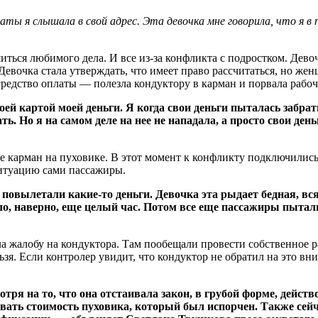
ты я слышала в свой адрес. Эта девочка мне говорила, что я в
ться любимого дела. И все из-за конфликта с подростком. Девоч
Девочка стала утверждать, что имеет право рассчитаться, но жен
средство оплаты — полезла кондуктору в карман и порвала рабоч
ей картой моей деньги. Я когда свои деньги пыталась забрать
ать. Но я на самом деле на нее не нападала, а просто свои д
це карман на пуховике. В этот момент к конфликту подключилис
ситуацию сами пассажиры.
 повылетали какие-то деньги. Девочка эта рыдает бедная, в
ло, наверно, еще целый час. Потом все еще пассажиры пыталис
ла жалобу на кондуктора. Там пообещали провести собственное р
я. Если контролер увидит, что кондуктор не обратил на это вн
тря на то, что она отстаивала закон, в грубой форме, действ
овать стоимость пуховика, который был испорчен. Также сей