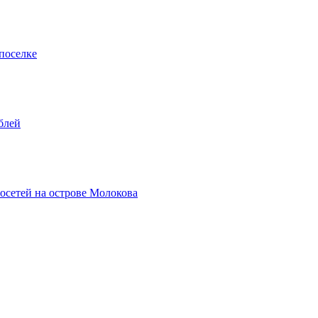
поселке
блей
осетей на острове Молокова