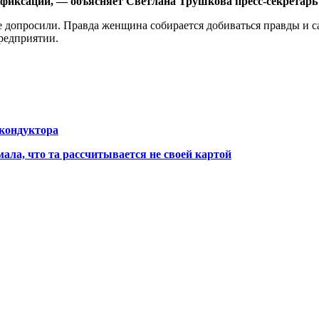
фиксации, — объясняет Светлана Трушкова пресс-секретарь 
е допросили. Правда женщина собирается добиваться правды и с
редприятии.
 кондуктора
мала, что та рассчитывается не своей картой