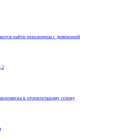
аются найти пенсионера с деменцией
-2
асноярска к отопительному сезону
м