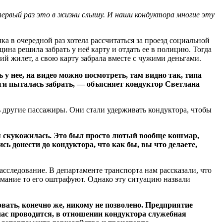
 первый раз это в жизни слышу. И наши кондуктора многие эту
ка в очередной раз хотела рассчитаться за проезд социальной
щина решила забрать у неё карту и отдать ее в полицию. Тогда
ий жилет, а свою карту забрала вместе с чужими деньгами.
 у нее, на видео можно посмотреть, там видно так, типа
еньги пыталась забрать, — объясняет кондуктор Светлана
ь другие пассажиры. Они стали удерживать кондуктора, чтобы
ся скукожилась. Это был просто лютый вообще кошмар,
ь донести до кондуктора, что как бы, вы что делаете,
асследование. В департаменте транспорта нам рассказали, что
имание то его оштрафуют. Однако эту ситуацию назвали
овать, конечно же, никому не позволено. Предприятие
час проводится, в отношении кондуктора служебная