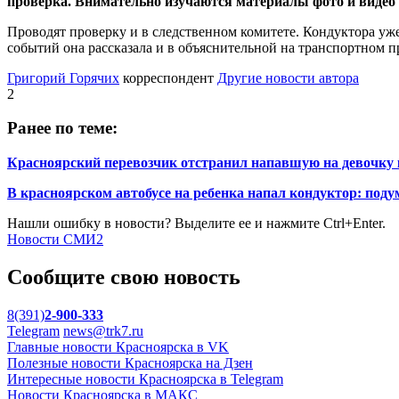
проверка. Внимательно изучаются материалы фото и видео 
Проводят проверку и в следственном комитете. Кондуктора уж
событий она рассказала и в объяснительной на транспортном п
Григорий Горячих
корреспондент
Другие новости автора
2
Ранее по теме:
Красноярский перевозчик отстранил напавшую на девочку
В красноярском автобусе на ребенка напал кондуктор: поду
Нашли ошибку в новости? Выделите ее и нажмите Ctrl+Enter.
Новости СМИ2
Сообщите свою новость
8(391)
2-900-333
Telegram
news@trk7.ru
Главные новости Красноярска в VK
Полезные новости Красноярска на Дзен
Интересные новости Красноярска в Telegram
Новости Красноярска в МАКС