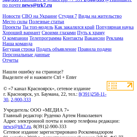
по почте
news@trk7.ru
Новости
СВО на Украине
Студия 7
Виды на жительство
Место силы
Полезные статьи
Проекты
Ты топ-модель
Как закалялся край
Популярная наука
Хороший вариант
Своими глазами
Путь к храму
О компании
Телепрограмма
Контакты
Вакансии
Реклама
Наша команда
Бегущая строка
Подать объявление
Правила подачи
Персональные данные
Отчеты
Нашли ошибку на странице?
Выделите её и нажмите Ctrl + Enter
© «7 канал Красноярск», сетевое издание
г. Красноярск, ул. Баумана, 22, тел.:
8(391)258-11-
30
,
2-900-333
Учредитель: ООО «МЕДИА 7»
Главный редактор: Руденко Артем Николаевич
Адрес электронной почты и номер телефона редакции:
news@trk7.ru
, 8(391)2-900-333
Сетевое издание зарегистрировано Роскомнадзором