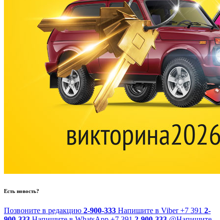
Есть новость?
Позвоните в редакцию
2-900-333
Напишите в Viber
+7 391
2-
900-333
Напишите в WhatsApp
+7 391
2-900-333
@
Напишите