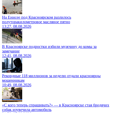
На Енисее под Красноярском разлилось
полуторакилометровое масляное пятно
13:27, 08.08.2026
В Красноярске подростки избили мужчину до комы за
замечание
12:41, 08.08.2026
Рекордные 118 миллионов за неделю отдали красноярцы
мошенникам
10:49, 08.08.2026
«С кого теперь спрашивать?» — в Красноярске стая бродячих
собак изувечила автомобиль