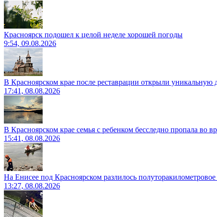
Красноярск подошел к целой неделе хорошей погоды
9:54, 09.08.2026
В Красноярском крае после реставрации открыли уникальную 
17:41, 08.08.2026
В Красноярском крае семья с ребенком бесследно пропала во вр
15:41, 08.08.2026
На Енисее под Красноярском разлилось полуторакилометровое
13:27, 08.08.2026