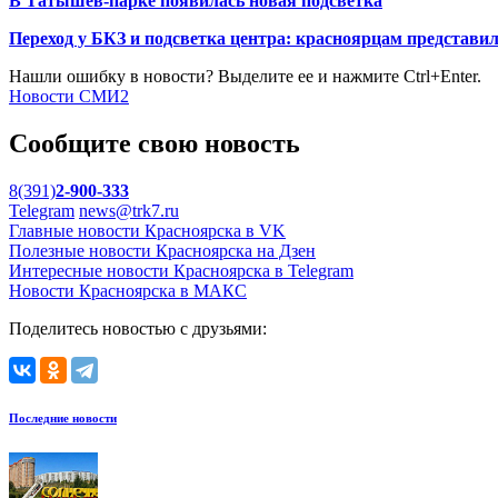
В Татышев-парке появилась новая подсветка
Переход у БКЗ и подсветка центра: красноярцам представи
Нашли ошибку в новости? Выделите ее и нажмите Ctrl+Enter.
Новости СМИ2
Сообщите свою новость
8(391)
2-900-333
Telegram
news@trk7.ru
Главные новости Красноярска в VK
Полезные новости Красноярска на Дзен
Интересные новости Красноярска в Telegram
Новости Красноярска в МАКС
Поделитесь новостью с друзьями:
Последние новости