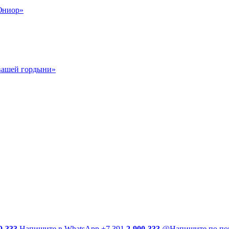
Юниор»
 вашей гордыни»
0-333
Напишите в WhatsApp
+7 391
2-900-333
@
Напишите по по