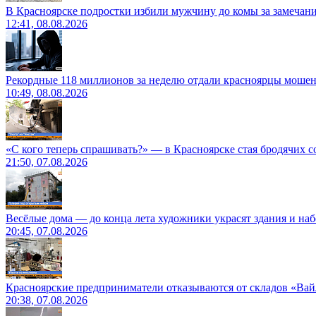
В Красноярске подростки избили мужчину до комы за замечан
12:41, 08.08.2026
Рекордные 118 миллионов за неделю отдали красноярцы моше
10:49, 08.08.2026
«С кого теперь спрашивать?» — в Красноярске стая бродячих с
21:50, 07.08.2026
Весёлые дома — до конца лета художники украсят здания и на
20:45, 07.08.2026
Красноярские предприниматели отказываются от складов «Ва
20:38, 07.08.2026