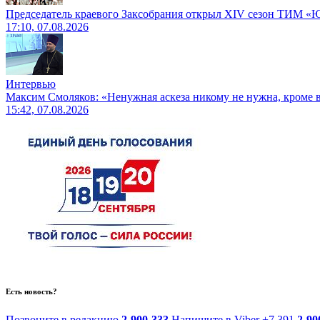
Председатель краевого Заксобрания открыл XIV сезон ТИМ «
17:10, 07.08.2026
Интервью
Максим Смоляков: «Ненужная аскеза никому не нужна, кроме
15:42, 07.08.2026
Есть новость?
Позвоните в редакцию
2-900-333
Напишите в Viber
+7 391
2-90