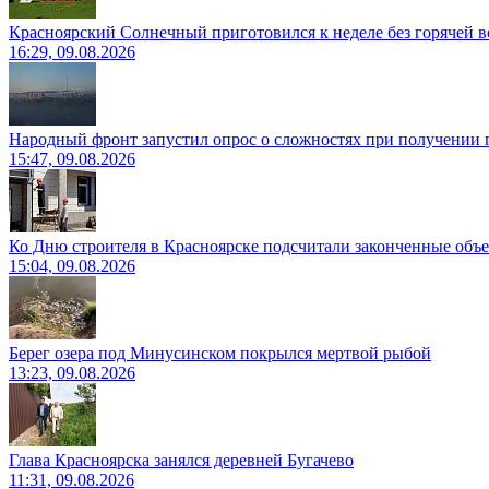
Красноярский Солнечный приготовился к неделе без горячей 
16:29, 09.08.2026
Народный фронт запустил опрос о сложностях при получении 
15:47, 09.08.2026
Ко Дню строителя в Красноярске подсчитали законченные объ
15:04, 09.08.2026
Берег озера под Минусинском покрылся мертвой рыбой
13:23, 09.08.2026
Глава Красноярска занялся деревней Бугачево
11:31, 09.08.2026