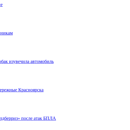
ие
нникам
обак изувечила автомобиль
бережные Красноярска
йлдберриз» после атак БПЛА