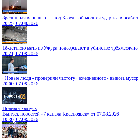
Зрелищная вспышка — под Козулькой молния ударила в реаби
20:25, 07.08.2026
18-летнюю мать из Ужура подозревают в убийстве трёхмесячно
20:21, 07.08.2026
«Новые люди» проверили частоту «ежедневного» вывоза мусор
20:00, 07.08.2026
Полный выпуск
Выпуск новостей «7 канала Красноярск» от 07.08.2026
19:30, 07.08.2026