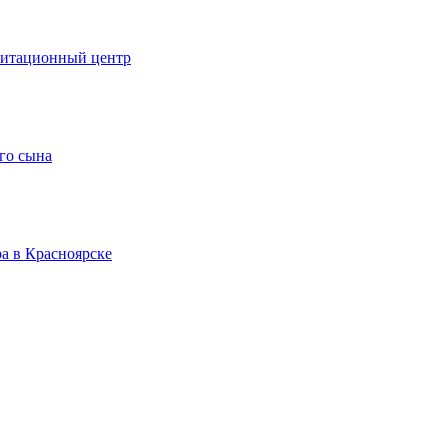
литационный центр
го сына
а в Красноярске