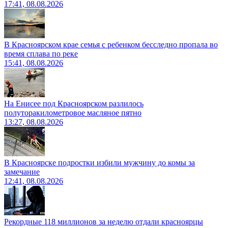
17:41, 08.08.2026
В Красноярском крае семья с ребенком бесследно пропала во
время сплава по реке
15:41, 08.08.2026
На Енисее под Красноярском разлилось
полуторакилометровое масляное пятно
13:27, 08.08.2026
В Красноярске подростки избили мужчину до комы за
замечание
12:41, 08.08.2026
Рекордные 118 миллионов за неделю отдали красноярцы