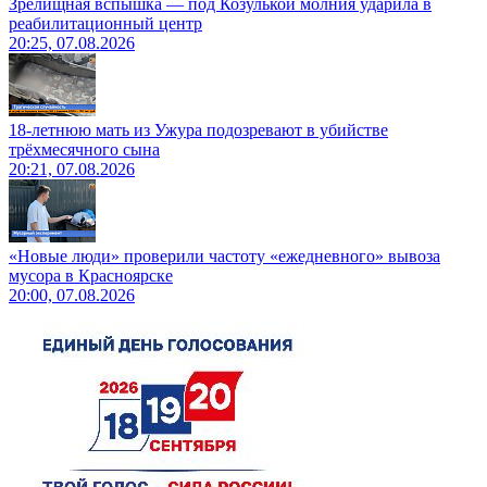
Зрелищная вспышка — под Козулькой молния ударила в
реабилитационный центр
20:25, 07.08.2026
18-летнюю мать из Ужура подозревают в убийстве
трёхмесячного сына
20:21, 07.08.2026
«Новые люди» проверили частоту «ежедневного» вывоза
мусора в Красноярске
20:00, 07.08.2026