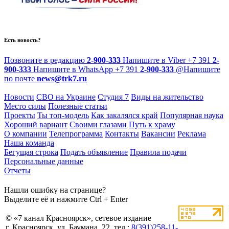
Есть новость?
Позвоните в редакцию
2-900-333
Напишите в Viber
+7 391
2-
900-333
Напишите в WhatsApp
+7 391
2-900-333
@
Напишите
по почте
news@trk7.ru
Новости
СВО на Украине
Студия 7
Виды на жительство
Место силы
Полезные статьи
Проекты
Ты топ-модель
Как закалялся край
Популярная наука
Хороший вариант
Своими глазами
Путь к храму
О компании
Телепрограмма
Контакты
Вакансии
Реклама
Наша команда
Бегущая строка
Подать объявление
Правила подачи
Персональные данные
Отчеты
Нашли ошибку на странице?
Выделите её и нажмите Ctrl + Enter
© «7 канал Красноярск», сетевое издание
г. Красноярск, ул. Баумана, 22, тел.:
8(391)258-11-