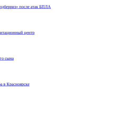
йлдберриз» после атак БПЛА
литационный центр
го сына
а в Красноярске