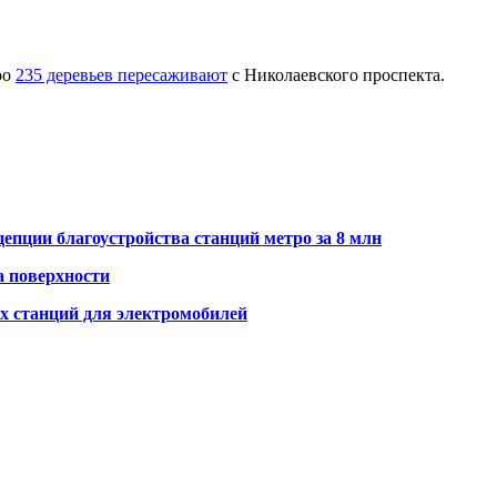
ро
235 деревьев пересаживают
с Николаевского проспекта.
епции благоустройства станций метро за 8 млн
а поверхности
ых станций для электромобилей