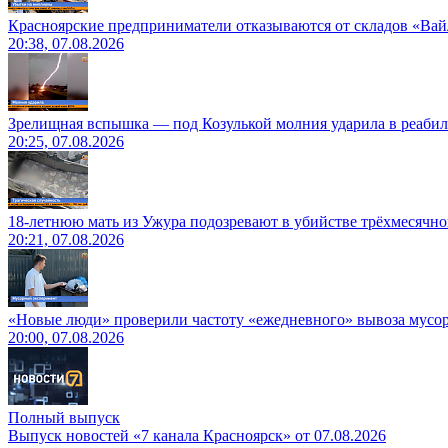
Красноярские предприниматели отказываются от складов «Ва
20:38, 07.08.2026
Зрелищная вспышка — под Козулькой молния ударила в реаби
20:25, 07.08.2026
18-летнюю мать из Ужура подозревают в убийстве трёхмесячно
20:21, 07.08.2026
«Новые люди» проверили частоту «ежедневного» вывоза мусор
20:00, 07.08.2026
Полный выпуск
Выпуск новостей «7 канала Красноярск» от 07.08.2026