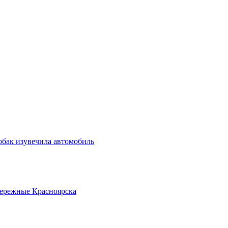
обак изувечила автомобиль
бережные Красноярска