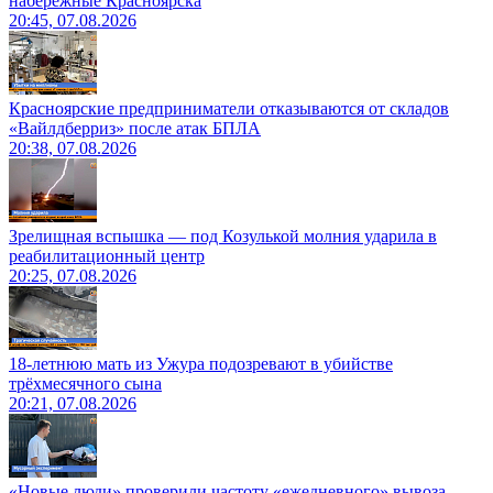
набережные Красноярска
20:45, 07.08.2026
Красноярские предприниматели отказываются от складов
«Вайлдберриз» после атак БПЛА
20:38, 07.08.2026
Зрелищная вспышка — под Козулькой молния ударила в
реабилитационный центр
20:25, 07.08.2026
18-летнюю мать из Ужура подозревают в убийстве
трёхмесячного сына
20:21, 07.08.2026
«Новые люди» проверили частоту «ежедневного» вывоза