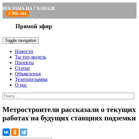
РЕКЛАМА НА 7 КАНАЛЕ
2-900-444
Прямой эфир
Toggle navigation
Новости
Ты топ-модель
Проекты
Статьи
Объявления
Телепрограмма
О нас
Метростроители рассказали о текущих
работах на будущих станциях подземки