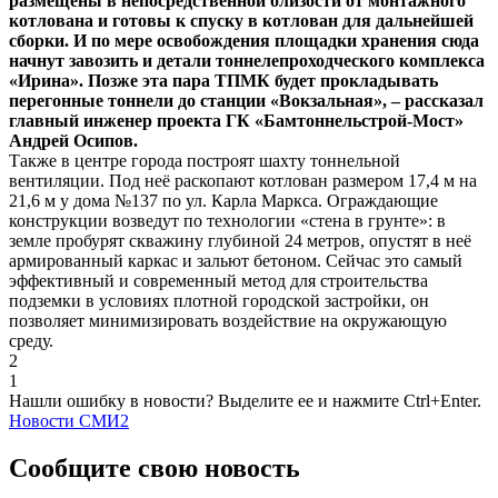
размещены в непосредственной близости от монтажного
котлована и готовы к спуску в котлован для дальнейшей
сборки. И по мере освобождения площадки хранения сюда
начнут завозить и детали тоннелепроходческого комплекса
«Ирина». Позже эта пара ТПМК будет прокладывать
перегонные тоннели до станции «Вокзальная», – рассказал
главный инженер проекта ГК «Бамтоннельстрой-Мост»
Андрей Осипов.
Также в центре города построят шахту тоннельной
вентиляции. Под неё раскопают котлован размером 17,4 м на
21,6 м у дома №137 по ул. Карла Маркса. Ограждающие
конструкции возведут по технологии «стена в грунте»: в
земле пробурят скважину глубиной 24 метров, опустят в неё
армированный каркас и зальют бетоном. Сейчас это самый
эффективный и современный метод для строительства
подземки в условиях плотной городской застройки, он
позволяет минимизировать воздействие на окружающую
среду.
2
1
Нашли ошибку в новости? Выделите ее и нажмите Ctrl+Enter.
Новости СМИ2
Сообщите свою новость