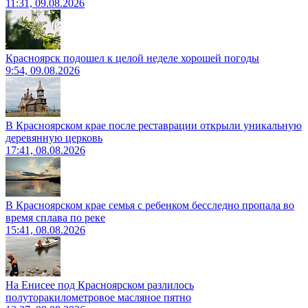
11:31, 09.08.2026
Красноярск подошел к целой неделе хорошей погоды
9:54, 09.08.2026
В Красноярском крае после реставрации открыли уникальную
деревянную церковь
17:41, 08.08.2026
В Красноярском крае семья с ребенком бесследно пропала во
время сплава по реке
15:41, 08.08.2026
На Енисее под Красноярском разлилось
полуторакилометровое масляное пятно