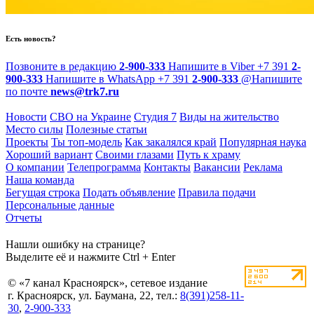
Есть новость?
Позвоните в редакцию
2-900-333
Напишите в Viber
+7 391
2-
900-333
Напишите в WhatsApp
+7 391
2-900-333
@
Напишите
по почте
news@trk7.ru
Новости
СВО на Украине
Студия 7
Виды на жительство
Место силы
Полезные статьи
Проекты
Ты топ-модель
Как закалялся край
Популярная наука
Хороший вариант
Своими глазами
Путь к храму
О компании
Телепрограмма
Контакты
Вакансии
Реклама
Наша команда
Бегущая строка
Подать объявление
Правила подачи
Персональные данные
Отчеты
Нашли ошибку на странице?
Выделите её и нажмите Ctrl + Enter
© «7 канал Красноярск», сетевое издание
г. Красноярск, ул. Баумана, 22, тел.:
8(391)258-11-
30
,
2-900-333