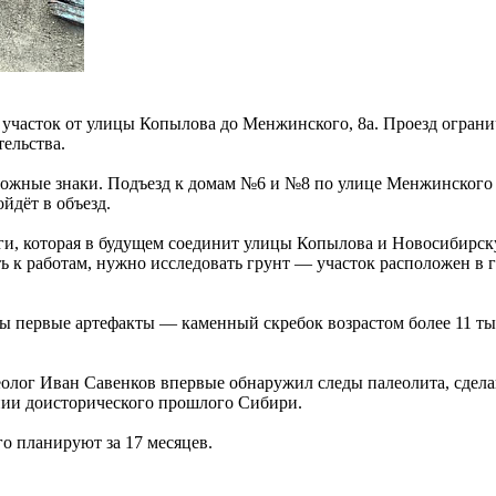
участок от улицы Копылова до Менжинского, 8а. Проезд огранич
ельства.
рожные знаки. Подъезд к домам №6 и №8 по улице Менжинского 
йдёт в объезд.
оги, которая в будущем соединит улицы Копылова и Новосибирск
ь к работам, нужно исследовать грунт — участок расположен в 
ы первые артефакты — каменный скребок возрастом более 11 тыс
хеолог Иван Савенков впервые обнаружил следы палеолита, сдел
нии доисторического прошлого Сибири.
го планируют за 17 месяцев.