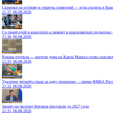
Скрипки на острове и секреты созвездий — куда сходить в Кр
21:37, 06.08.2026
Со своей едой в кинотеатр и ремонт в красноярских подъездах
21:36, 06.08.2026
Крыша потекла — жители дома на Карла Маркса снова спасают
21:33, 06.08.2026
Удаление четырёх грыж за одну операцию — врачи ФМБА Рос
21:32, 06.08.2026
Запрет на экспорт бензина продлили до 2027 года
21:31, 06.08.2026