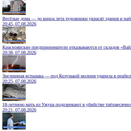
Весёлые дома — до конца лета художники украсят здания и на
20:45, 07.08.2026
Красноярские предприниматели отказываются от складов «Ва
20:38, 07.08.2026
Зрелищная вспышка — под Козулькой молния ударила в реаби
20:25, 07.08.2026
18-летнюю мать из Ужура подозревают в убийстве трёхмесячно
20:21, 07.08.2026