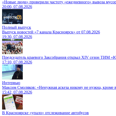
«Новые люди» проверили частоту «ежедневного» вывоза мусор
20:00, 07.08.2026
Полный выпуск
Выпуск новостей «7 канала Красноярск» от 07.08.2026
19:30, 07.08.2026
Председатель краевого Заксобрания открыл XIV сезон ТИМ «
17:10, 07.08.2026
Интервью
Максим Смоляков: «Ненужная аскеза никому не нужна, кроме
15:42, 07.08.2026
В Красноярске «упало» отслеживание автобусов