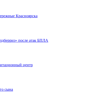
бережные Красноярска
йлдберриз» после атак БПЛА
литационный центр
го сына