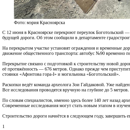
Фото: мэрия Красноярска
С 12 июня в Красноярске перекроют переулок Боготольский — 
будущей дороги. Об этом сообщили в департаменте градостроит
На перекрытом участке установят ограждения и временные до
движение общественного транспорта: автобус №90 временно по
Перекрытие связано с подготовкой к строительству новой дор
её протяжённость — 676 метров. Однако прежде чем приступит
стоянки «Афонтова гора-I» и могильника «Боготольский».
Раскопки ведёт команда археолога Зои Гайдаковой. Уже найден
Все исследования проводятся вручную на глубине до 5 метров.
По словам специалистов, именно здесь более 140 лет назад ар
Современные исследования могут стать новым этапом в изуче
Строительство дороги начнётся в следующем году, завершить е
1