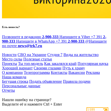
Есть новость?
Позвоните в редакцию
2-900-333
Напишите в Viber
+7 391
2-
900-333
Напишите в WhatsApp
+7 391
2-900-333
@
Напишите
по почте
news@trk7.ru
Новости
СВО на Украине
Студия 7
Виды на жительство
Место силы
Полезные статьи
Проекты
Ты топ-модель
Как закалялся край
Популярная наука
Хороший вариант
Своими глазами
Путь к храму
О компании
Телепрограмма
Контакты
Вакансии
Реклама
Наша команда
Бегущая строка
Подать объявление
Правила подачи
Персональные данные
Отчеты
Нашли ошибку на странице?
Выделите её и нажмите Ctrl + Enter