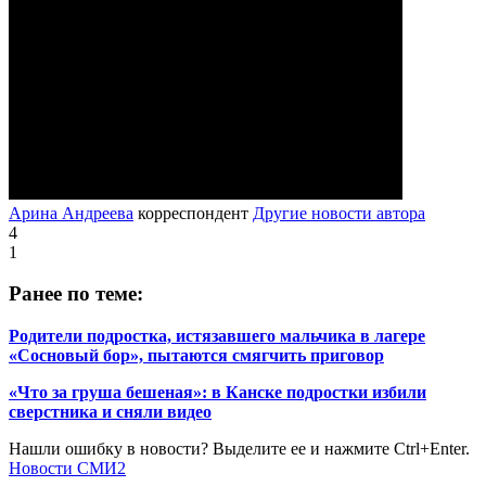
Арина Андреева
корреспондент
Другие новости автора
4
1
Ранее по теме:
Родители подростка, истязавшего мальчика в лагере
«Сосновый бор», пытаются смягчить приговор
«Что за груша бешеная»: в Канске подростки избили
сверстника и сняли видео
Нашли ошибку в новости? Выделите ее и нажмите Ctrl+Enter.
Новости СМИ2