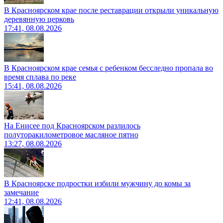
В Красноярском крае после реставрации открыли уникальную
деревянную церковь
17:41, 08.08.2026
В Красноярском крае семья с ребенком бесследно пропала во
время сплава по реке
15:41, 08.08.2026
На Енисее под Красноярском разлилось
полуторакилометровое масляное пятно
13:27, 08.08.2026
В Красноярске подростки избили мужчину до комы за
замечание
12:41, 08.08.2026