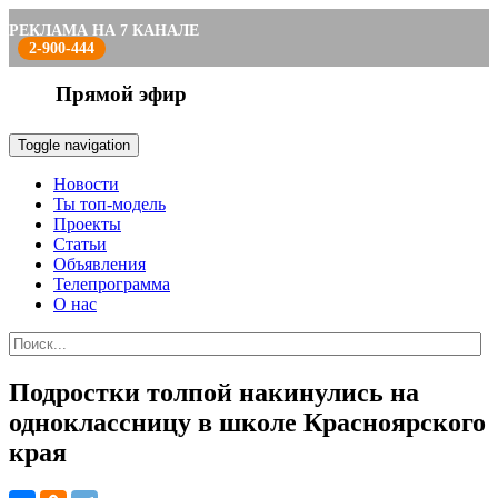
РЕКЛАМА НА 7 КАНАЛЕ
2-900-444
Прямой эфир
Toggle navigation
Новости
Ты топ-модель
Проекты
Статьи
Объявления
Телепрограмма
О нас
Подростки толпой накинулись на
одноклассницу в школе Красноярского
края