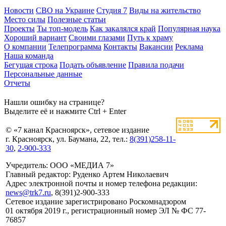
Новости
СВО на Украине
Студия 7
Виды на жительство
Место силы
Полезные статьи
Проекты
Ты топ-модель
Как закалялся край
Популярная наука
Хороший вариант
Своими глазами
Путь к храму
О компании
Телепрограмма
Контакты
Вакансии
Реклама
Наша команда
Бегущая строка
Подать объявление
Правила подачи
Персональные данные
Отчеты
Нашли ошибку на странице?
Выделите её и нажмите Ctrl + Enter
© «7 канал Красноярск», сетевое издание
г. Красноярск, ул. Баумана, 22, тел.:
8(391)258-11-
30
,
2-900-333
Учредитель: ООО «МЕДИА 7»
Главный редактор: Руденко Артем Николаевич
Адрес электронной почты и номер телефона редакции:
news@trk7.ru
, 8(391)2-900-333
Сетевое издание зарегистрировано Роскомнадзором
01 октября 2019 г., регистрационный номер ЭЛ № ФС 77-
76857