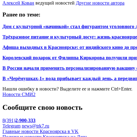
Алексей Кован
ведущий новостей
Другие новости автора
Ранее по теме:
Дом с культурной «начинкой» стал фигурантом уголовного 
Трёхразовое питание и культурный досуг: жизнь красноярц
Афиша выходных в Красноярске: от индийского кино до пр
Королевский подарок от Филиппа Киркорова получили пр
В России начали применять персонализированную вакцину 
В «Черёмушках-1» вода прибывает каждый день, а передви
Нашли ошибку в новости? Выделите ее и нажмите Ctrl+Enter.
Новости СМИ2
Сообщите свою новость
8(391)
2-900-333
Telegram
news@trk7.ru
Главные новости Красноярска в VK
Полезные новости Красноярска на Дзен