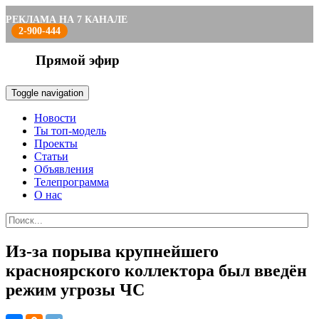
РЕКЛАМА НА 7 КАНАЛЕ
2-900-444
Прямой эфир
Toggle navigation
Новости
Ты топ-модель
Проекты
Статьи
Объявления
Телепрограмма
О нас
Из-за порыва крупнейшего
красноярского коллектора был введён
режим угрозы ЧС