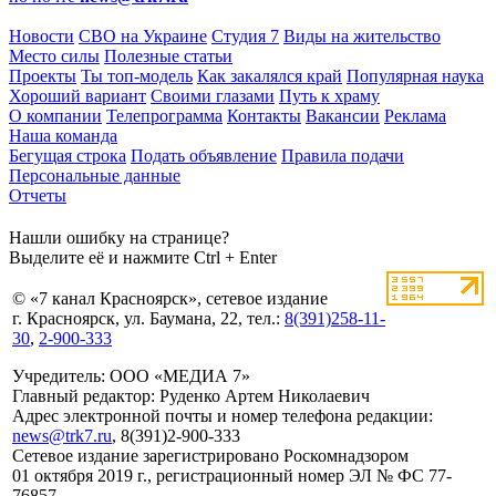
Новости
СВО на Украине
Студия 7
Виды на жительство
Место силы
Полезные статьи
Проекты
Ты топ-модель
Как закалялся край
Популярная наука
Хороший вариант
Своими глазами
Путь к храму
О компании
Телепрограмма
Контакты
Вакансии
Реклама
Наша команда
Бегущая строка
Подать объявление
Правила подачи
Персональные данные
Отчеты
Нашли ошибку на странице?
Выделите её и нажмите Ctrl + Enter
© «7 канал Красноярск», сетевое издание
г. Красноярск, ул. Баумана, 22, тел.:
8(391)258-11-
30
,
2-900-333
Учредитель: ООО «МЕДИА 7»
Главный редактор: Руденко Артем Николаевич
Адрес электронной почты и номер телефона редакции:
news@trk7.ru
, 8(391)2-900-333
Сетевое издание зарегистрировано Роскомнадзором
01 октября 2019 г., регистрационный номер ЭЛ № ФС 77-
76857