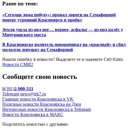
Ранее по теме:
«Сегодня дома побуду»: провал дороги на Семафорной
поверг утренний Красноярск в пробку
Земля ушла из-под ног… вернее, асфальт — из-под колёс у
Мичуринского моста
В Красноярске водитель поворачивал на «красный» и сбил
молодую девушку на Семафорной
Нашли ошибку в новости? Выделите ее и нажмите Ctrl+Enter.
Новости СМИ2
Сообщите свою новость
8(391)
2-900-333
Telegram
news@trk7.ru
Главные новости Красноярска в VK
Полезные новости Красноярска на Дзен
Интересные новости Красноярска в Telegram
Новости Красноярска в МАКС
Поделитесь новостью с друзьями: