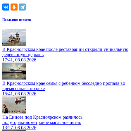
Последние новости
В Красноярском крае после реставрации открыли уникальную
деревянную церковь
17:41, 08.08.2026
В Красноярском крае семья с ребенком бесследно пропала во
время сплава по реке
15:41, 08.08.2026
На Енисее под Красноярском разлилось
полуторакилометровое масляное пятно
13:27, 08.08.2026