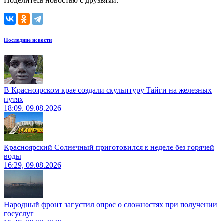
Поделитесь новостью с друзьями:
Последние новости
В Красноярском крае создали скульптуру Тайги на железных
путях
18:09, 09.08.2026
Красноярский Солнечный приготовился к неделе без горячей
воды
16:29, 09.08.2026
Народный фронт запустил опрос о сложностях при получении
госуслуг