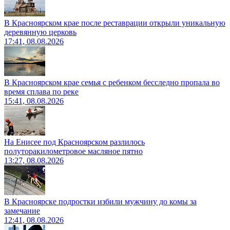
В Красноярском крае после реставрации открыли уникальную
деревянную церковь
17:41, 08.08.2026
В Красноярском крае семья с ребенком бесследно пропала во
время сплава по реке
15:41, 08.08.2026
На Енисее под Красноярском разлилось
полуторакилометровое масляное пятно
13:27, 08.08.2026
В Красноярске подростки избили мужчину до комы за
замечание
12:41, 08.08.2026