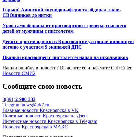
Горько! Ачинский «купидон-аферист» обдирал зэков-
СВОшников до нитки
Урок самообороны от красноярского тренера, спасшего
детей от мужчины с пистолетом
Девять против одного: в Красноярске устроили киношную
погоню с участием 9 экипажей ДПС
Пьяный красноярец с пистолетом напал на школьников
Нашли ошибку в новости? Выделите ее и нажмите Ctrl+Enter.
Новости СМИ2
Сообщите свою новость
8(391)
2-900-333
Telegram
news@trk7.ru
Главные новости Красноярска в VK
Полезные новости Красноярска на Дзен
Интересные новости Красноярска в Telegram
Новости Красноярска в МАКС