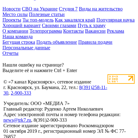
Новости
СВО на Украине
Студия 7
Виды на жительство
Место силы
Полезные статьи
Проекты
Ты топ-модель
Как закалялся край
Популярная наука
Хороший вариант
Своими глазами
Путь к храму
О компании
Телепрограмма
Контакты
Вакансии
Реклама
Наша команда
Бегущая строка
Подать объявление
Правила подачи
Персональные данные
Отчеты
Нашли ошибку на странице?
Выделите её и нажмите Ctrl + Enter
© «7 канал Красноярск», сетевое издание
г. Красноярск, ул. Баумана, 22, тел.:
8(391)258-11-
30
,
2-900-333
Учредитель: ООО «МЕДИА 7»
Главный редактор: Руденко Артем Николаевич
Адрес электронной почты и номер телефона редакции:
news@trk7.ru
, 8(391)2-900-333
Сетевое издание зарегистрировано Роскомнадзором
01 октября 2019 г., регистрационный номер ЭЛ № ФС 77-
76857