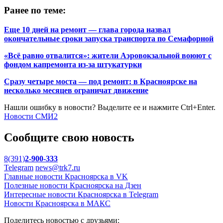
Ранее по теме:
Еще 10 дней на ремонт — глава города назвал
окончательные сроки запуска транспорта по Семафорной
«Всё равно отвалится»: жители Аэровокзальной воюют с
фондом капремонта из-за штукатурки
Сразу четыре моста — под ремонт: в Красноярске на
несколько месяцев ограничат движение
Нашли ошибку в новости? Выделите ее и нажмите Ctrl+Enter.
Новости СМИ2
Сообщите свою новость
8(391)
2-900-333
Telegram
news@trk7.ru
Главные новости Красноярска в VK
Полезные новости Красноярска на Дзен
Интересные новости Красноярска в Telegram
Новости Красноярска в МАКС
Поделитесь новостью с друзьями: