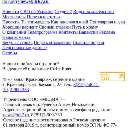
по почте
news@trk7.ru
Новости
СВО на Украине
Студия 7
Виды на жительство
Место силы
Полезные статьи
Проекты
Ты топ-модель
Как закалялся край
Популярная наука
Хороший вариант
Своими глазами
Путь к храму
О компании
Телепрограмма
Контакты
Вакансии
Реклама
Наша команда
Бегущая строка
Подать объявление
Правила подачи
Персональные данные
Отчеты
Нашли ошибку на странице?
Выделите её и нажмите Ctrl + Enter
© «7 канал Красноярск», сетевое издание
г. Красноярск, ул. Баумана, 22, тел.:
8(391)258-11-
30
,
2-900-333
Учредитель: ООО «МЕДИА 7»
Главный редактор: Руденко Артем Николаевич
Адрес электронной почты и номер телефона редакции:
news@trk7.ru
, 8(391)2-900-333
Сетевое издание зарегистрировано Роскомнадзором
01 октября 2019 г., регистрационный номер ЭЛ № ФС 77-