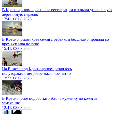
В Красноярском крае после реставрации открыли уникальную
деревянную церковь
17:41, 08.08.2026
В Красноярском крае семья с ребенком бесследно пропала во
время сплава по реке
15:41, 08.08.2026
На Енисее под Красноярском разлилось
полуторакилометровое масляное пятно
13:27, 08.08.2026
В Красноярске подростки избили мужчину до комы за
замечание
12:41, 08.08.2026