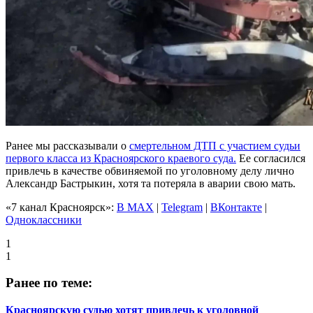
Ранее мы рассказывали о
смертельном ДТП с участием судьи
первого класса из Красноярского краевого суда.
Ее согласился
привлечь в качестве обвиняемой по уголовному делу лично
Александр Бастрыкин, хотя та потеряла в аварии свою мать.
«7 канал Красноярск»:
В MAX
|
Telegram
|
ВКонтакте
|
Одноклассники
1
1
Ранее по теме:
Красноярскую судью хотят привлечь к уголовной