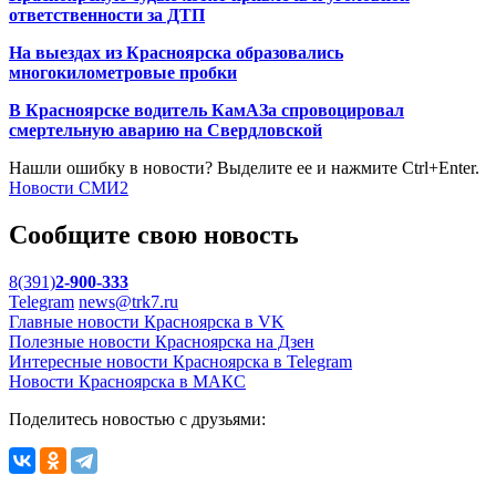
ответственности за ДТП
На выездах из Красноярска образовались
многокилометровые пробки
В Красноярске водитель КамАЗа спровоцировал
смертельную аварию на Свердловской
Нашли ошибку в новости? Выделите ее и нажмите Ctrl+Enter.
Новости СМИ2
Сообщите свою новость
8(391)
2-900-333
Telegram
news@trk7.ru
Главные новости Красноярска в VK
Полезные новости Красноярска на Дзен
Интересные новости Красноярска в Telegram
Новости Красноярска в МАКС
Поделитесь новостью с друзьями: