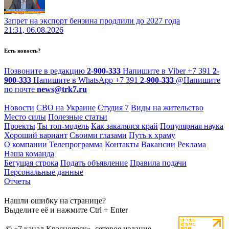
Запрет на экспорт бензина продлили до 2027 года
21:31, 06.08.2026
Есть новость?
Позвоните в редакцию
2-900-333
Напишите в Viber
+7 391
2-
900-333
Напишите в WhatsApp
+7 391
2-900-333
@
Напишите
по почте
news@trk7.ru
Новости
СВО на Украине
Студия 7
Виды на жительство
Место силы
Полезные статьи
Проекты
Ты топ-модель
Как закалялся край
Популярная наука
Хороший вариант
Своими глазами
Путь к храму
О компании
Телепрограмма
Контакты
Вакансии
Реклама
Наша команда
Бегущая строка
Подать объявление
Правила подачи
Персональные данные
Отчеты
Нашли ошибку на странице?
Выделите её и нажмите Ctrl + Enter
© «7 канал Красноярск», сетевое издание