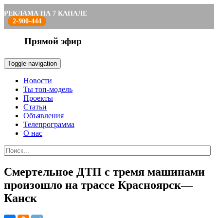
РЕКЛАМА НА 7 КАНАЛЕ
2-900-444
Прямой эфир
Toggle navigation
Новости
Ты топ-модель
Проекты
Статьи
Объявления
Телепрограмма
О нас
Смертельное ДТП с тремя машинами
произошло на трассе Красноярск—
Канск