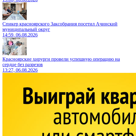
Спикер красноярского Заксобрания посетил Ачинский
муниципальный округ
14:59, 06.08.2026
Красноярские хирурги провели успешную операцию на
сердце без разрезов
13:27, 06.08.2026