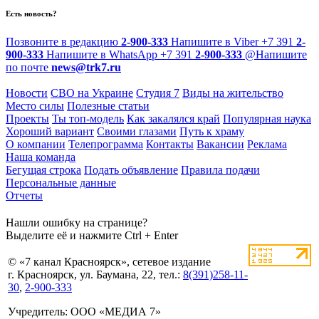
Есть новость?
Позвоните в редакцию
2-900-333
Напишите в Viber
+7 391
2-
900-333
Напишите в WhatsApp
+7 391
2-900-333
@
Напишите
по почте
news@trk7.ru
Новости
СВО на Украине
Студия 7
Виды на жительство
Место силы
Полезные статьи
Проекты
Ты топ-модель
Как закалялся край
Популярная наука
Хороший вариант
Своими глазами
Путь к храму
О компании
Телепрограмма
Контакты
Вакансии
Реклама
Наша команда
Бегущая строка
Подать объявление
Правила подачи
Персональные данные
Отчеты
Нашли ошибку на странице?
Выделите её и нажмите Ctrl + Enter
© «7 канал Красноярск», сетевое издание
г. Красноярск, ул. Баумана, 22, тел.:
8(391)258-11-
30
,
2-900-333
Учредитель: ООО «МЕДИА 7»