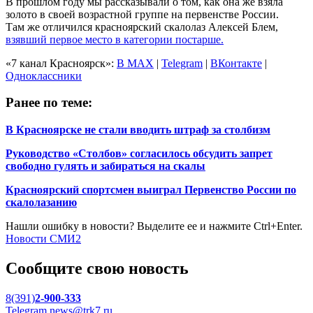
В прошлом году мы рассказывали о том, как она же взяла
золото в своей возрастной группе на первенстве России.
Там же отличился красноярский скалолаз Алексей Блем,
взявший первое место в категории постарше.
«7 канал Красноярск»:
В MAX
|
Telegram
|
ВКонтакте
|
Одноклассники
Ранее по теме:
В Красноярске не стали вводить штраф за столбизм
Руководство «Столбов» согласилось обсудить запрет
свободно гулять и забираться на скалы
Красноярский спортсмен выиграл Первенство России по
скалолазанию
Нашли ошибку в новости? Выделите ее и нажмите Ctrl+Enter.
Новости СМИ2
Сообщите свою новость
8(391)
2-900-333
Telegram
news@trk7.ru