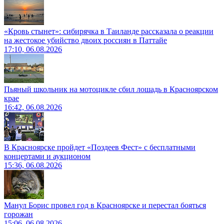
«Кровь стынет»: сибирячка в Таиланде рассказала о реакции
на жестокое убийство двоих россиян в Паттайе
17:10, 06.08.2026
Пьяный школьник на мотоцикле сбил лошадь в Красноярском
крае
16:42, 06.08.2026
В Красноярске пройдет «Поздеев Фест» с бесплатными
концертами и аукционом
15:36, 06.08.2026
Манул Борис провел год в Красноярске и перестал бояться
горожан
15:06, 06.08.2026