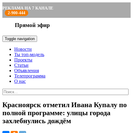
РЕКЛАМА НА 7 КАНАЛЕ
2-900-444
Прямой эфир
Toggle navigation
Новости
Ты топ-модель
Проекты
Статьи
Объявления
Телепрограмма
О нас
Красноярск отметил Ивана Купалу по
полной программе: улицы города
захлебнулись дождём