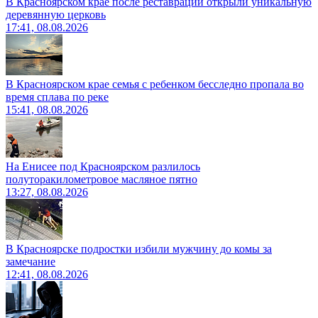
В Красноярском крае после реставрации открыли уникальную
деревянную церковь
17:41, 08.08.2026
В Красноярском крае семья с ребенком бесследно пропала во
время сплава по реке
15:41, 08.08.2026
На Енисее под Красноярском разлилось
полуторакилометровое масляное пятно
13:27, 08.08.2026
В Красноярске подростки избили мужчину до комы за
замечание
12:41, 08.08.2026