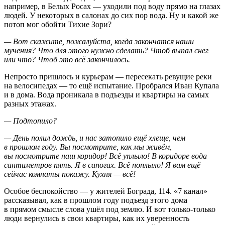
например, в Белых Росах — уходили под воду прямо на глазах
людей. У некоторых в салонах до сих пор вода. Ну и какой же
потоп мог обойти Тихие Зори?
— Вот скажите, пожалуйста, когда закончатся наши
мучения? Что для этого нужно сделать? Чтоб выпал снег
или что? Чтоб это всё закончилось.
Непросто пришлось и курьерам — пересекать ревущие реки
на велосипедах — то ещё испытание. Пробрался Иван Купала
и в дома. Вода проникала в подъезды и квартиры на самых
разных этажах.
— Подтопило?
— День полил дождь, и нас затопило ещё хлеще, чем
в прошлом году. Вы посмотрите, как мы живём,
вы посмотрите наш коридор! Всё уплыло! В коридоре вода
сантиметров пять. Я в сапогах. Всё поплыло! Я вам ещё
сейчас комнаты покажу. Кухня — всё!
Особое беспокойство — у жителей Бограда, 114. «7 канал»
рассказывал, как в прошлом году подъезд этого дома
в прямом смысле слова ушёл под землю. И вот только-только
люди вернулись в свои квартиры, как их уверенность