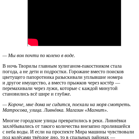
— Мы вон почти по колено в воде.
В ночь Творилы главным хулиганом-пакостником стала
погода, а не дети и подростки. Горожане вместо поисков
цветущего папоротника разыскивали уплывшие номера
и другое имущество, а вместо прыжков через костёр —
перемахивали через лужи, которые с каждой минутой
становились всё шире и глубже.
— Короче, мне дома не сидится, поехали на моря смотреть.
Матросова, улица. Ливнёвка. Магазин «Магнит».
Многие городские улицы превратились в реки. Ливнёвки
захлёбывались от такого количества внезапно пролившейся
с неба воды. И если на проспекте Мира машины чувствовали
под колёсами твёрдое дно, то в спальных районах —