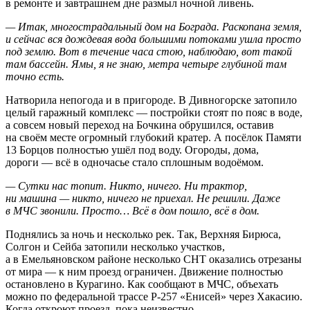
в ремонте и завтрашнем дне размыл ночной ливень.
— Итак, многострадальный дом на Бограда. Раскопана земля,
и сейчас вся дождевая вода большими потоками ушла просто
под землю. Вот в течение часа стою, наблюдаю, вот такой
там бассейн. Ямы, я не знаю, метра четыре глубиной там
точно есть.
Натворила непогода и в пригороде. В Дивногорске затопило
целый гаражный комплекс — постройки стоят по пояс в воде,
а совсем новый переход на Бочкина обрушился, оставив
на своём месте огромный глубокий кратер. А посёлок Памяти
13 Борцов полностью ушёл под воду. Огороды, дома,
дороги — всё в одночасье стало сплошным водоёмом.
— Сутки нас топит. Никто, ничего. Ни трактор,
ни машина — никто, ничего не приехал. Не решили. Даже
в МЧС звонили. Просто… Всё в дом пошло, всё в дом.
Поднялись за ночь и несколько рек. Так, Верхняя Бирюса,
Солгон и Сейба затопили несколько участков,
а в Емельяновском районе несколько СНТ оказались отрезаны
от мира — к ним проезд ограничен. Движение полностью
остановлено в Курагино. Как сообщают в МЧС, объехать
можно по федеральной трассе Р-257 «Енисей» через Хакасию.
Когда откроют проезд, пока неизвестно.