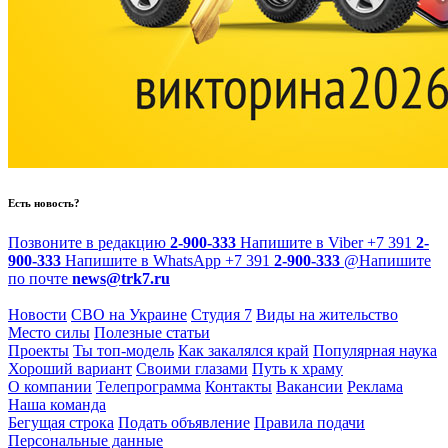
Есть новость?
Позвоните в редакцию
2-900-333
Напишите в Viber
+7 391
2-
900-333
Напишите в WhatsApp
+7 391
2-900-333
@
Напишите
по почте
news@trk7.ru
Новости
СВО на Украине
Студия 7
Виды на жительство
Место силы
Полезные статьи
Проекты
Ты топ-модель
Как закалялся край
Популярная наука
Хороший вариант
Своими глазами
Путь к храму
О компании
Телепрограмма
Контакты
Вакансии
Реклама
Наша команда
Бегущая строка
Подать объявление
Правила подачи
Персональные данные