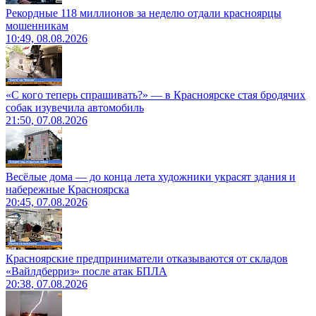
Рекордные 118 миллионов за неделю отдали красноярцы
мошенникам
10:49, 08.08.2026
«С кого теперь спрашивать?» — в Красноярске стая бродячих
собак изувечила автомобиль
21:50, 07.08.2026
Весёлые дома — до конца лета художники украсят здания и
набережные Красноярска
20:45, 07.08.2026
Красноярские предприниматели отказываются от складов
«Вайлдберриз» после атак БПЛА
20:38, 07.08.2026