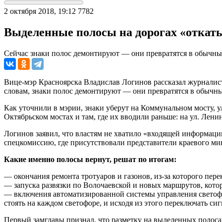
2 октября 2018, 19:12
7782
Выделенные полосы на дорогах «откаты
Сейчас знаки полос демонтируют — они превратятся в обычны
Вице-мэр Красноярска Владислав Логинов рассказал журналиста
словам, знаки полос демонтируют — они превратятся в обычн
Как уточнили в мэрии,
знаки уберут на Коммунальном мосту, 
Октябрьском мостах и там, где их вводили раньше: на ул. Лени
Логинов заявил, что властям не хватило «входящей информаци
спецкомиссию, где присутствовали представители краевого ми
Какие именно полосы вернут, решат по итогам:
— окончания ремонта тротуаров и газонов, из-за которого перек
— запуска развязки по Волочаевской и новых маршрутов, кото
— включения автоматизированной системы управления светофора
стоять на каждом светофоре, и исходя из этого переключать си
Первый замглавы признал, что разметку на выделенных полосах