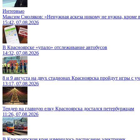
Интервью
Максим Смоляков: «Ненужная аскеза никому не нужна, кроме
15:42, 07.08.2026
В Красноярске «упало» отслеживание автобусов
14:32, 07.08.2026
8 и 9 августа на двух стадионах Красноярска пройдут игры с 
13:17, 07.08.2026
Тендер на главную елку Красноярска достался петербуржцам
11:26, 07.08.2026
В Красноярском крае изменилось расписание электричек