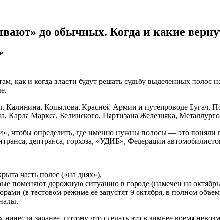
вают» до обычных. Когда и какие верну
е
м, как и когда власти будут решать судьбу выделенных полос на
ые.
ул. Калинина, Копылова, Красной Армии и путепроводе Бугач.
По
на, Карла Маркса, Белинского, Партизана Железняка, Металлурго
и», чтобы определить, где именно нужны полосы — это поняли 
нтранса, дептранса, горхоза, «УДИБ», Федерации автомобилист
рыта часть полос («на днях»),
рые поменяют дорожную ситуацию в городе (намечен на октябрь
ми (в тестовом режиме ее запустят 9 октября, в полном объеме 
гналы.
 нанесли заранее, потому что сделать это в зимнее время невоз