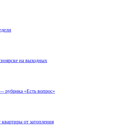
едели
асноярске на выходных
 — рубрика «Есть вопрос»
 квартиры от затопления