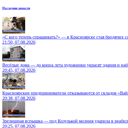
Последние новости
«С кого теперь спрашивать?» — в Красноярске стая бродячих с
21:50, 07.08.2026
Весёлые дома — до конца лета художники украсят здания и на
20:45, 07.08.2026
Красноярские предприниматели отказываются от складов «Ва
20:38, 07.08.2026
Зрелищная вспышка — под Козулькой молния ударила в реаби
20:25, 07.08.2026