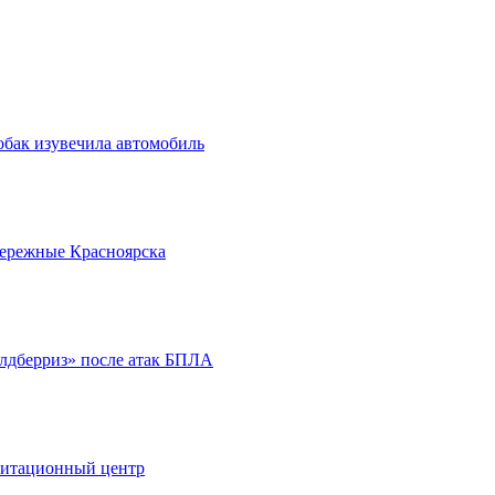
обак изувечила автомобиль
бережные Красноярска
йлдберриз» после атак БПЛА
литационный центр