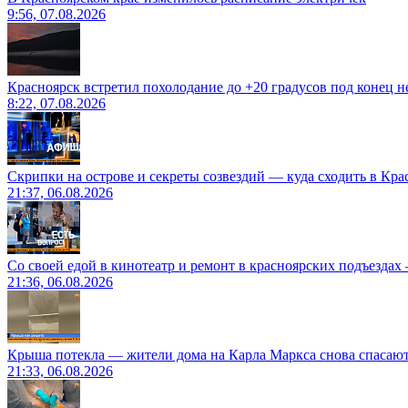
9:56, 07.08.2026
Красноярск встретил похолодание до +20 градусов под конец н
8:22, 07.08.2026
Скрипки на острове и секреты созвездий — куда сходить в Кр
21:37, 06.08.2026
Со своей едой в кинотеатр и ремонт в красноярских подъездах
21:36, 06.08.2026
Крыша потекла — жители дома на Карла Маркса снова спасают
21:33, 06.08.2026