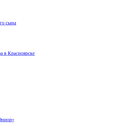
го сына
а в Красноярске
Юниор»