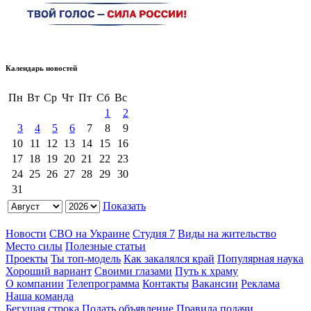
Календарь новостей
Пн
Вт
Ср
Чт
Пт
Сб
Вс
1
2
3
4
5
6
7
8
9
10
11
12
13
14
15
16
17
18
19
20
21
22
23
24
25
26
27
28
29
30
31
Показать
Новости
СВО на Украине
Студия 7
Виды на жительство
Место силы
Полезные статьи
Проекты
Ты топ-модель
Как закалялся край
Популярная наука
Хороший вариант
Своими глазами
Путь к храму
О компании
Телепрограмма
Контакты
Вакансии
Реклама
Наша команда
Бегущая строка
Подать объявление
Правила подачи