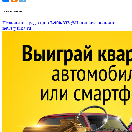
Есть новость?
Позвоните в редакцию
2-900-333
@
Напишите по почте
news@trk7.ru