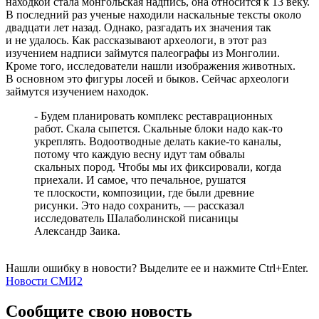
находкой стала монгольская надпись, она относится к 13 веку.
В последний раз ученые находили наскальные тексты около
двадцати лет назад. Однако, разгадать их значения так
и не удалось. Как рассказывают археологи, в этот раз
изучением надписи займутся палеографы из Монголии.
Кроме того, исследователи нашли изображения животных.
В основном это фигуры лосей и быков. Сейчас археологи
займутся изучением находок.
- Будем планировать комплекс реставрационных
работ. Скала сыпется. Скальные блоки надо как-то
укреплять. Водоотводные делать какие-то каналы,
потому что каждую весну идут там обвалы
скальных пород. Чтобы мы их фиксировали, когда
приехали. И самое, что печальное, рушатся
те плоскости, композиции, где были древние
рисунки. Это надо сохранить, — рассказал
исследователь Шалаболинской писаницы
Александр Заика.
Нашли ошибку в новости? Выделите ее и нажмите Ctrl+Enter.
Новости СМИ2
Сообщите свою новость