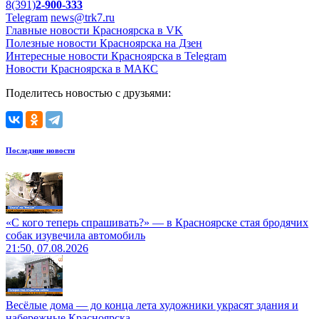
8(391)
2-900-333
Telegram
news@trk7.ru
Главные новости Красноярска в VK
Полезные новости Красноярска на Дзен
Интересные новости Красноярска в Telegram
Новости Красноярска в МАКС
Поделитесь новостью с друзьями:
Последние новости
«С кого теперь спрашивать?» — в Красноярске стая бродячих
собак изувечила автомобиль
21:50, 07.08.2026
Весёлые дома — до конца лета художники украсят здания и
набережные Красноярска