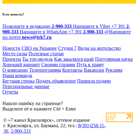
Есть новость?
Позвоните в редакцию
2-900-333
Напишите в Viber
+7 391
2-
900-333
Напишите в WhatsApp
+7 391
2-900-333
@
Напишите
по почте
news@trk7.ru
Новости
СВО на Украине
Студия 7
Виды на жительство
Место силы
Полезные статьи
Проекты
Ты топ-модель
Как закалялся край
Популярная наука
Хороший вариант
Своими глазами
Путь к храму
О компании
Телепрограмма
Контакты
Вакансии
Реклама
Наша команда
Бегущая строка
Подать объявление
Правила подачи
Персональные данные
Отчеты
Нашли ошибку на странице?
Выделите её и нажмите Ctrl + Enter
© «7 канал Красноярск», сетевое издание
г. Красноярск, ул. Баумана, 22, тел.:
8(391)258-11-
30
,
2-900-333