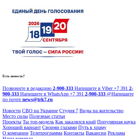
Есть новость?
Позвоните в редакцию
2-900-333
Напишите в Viber
+7 391
2-
900-333
Напишите в WhatsApp
+7 391
2-900-333
@
Напишите
по почте
news@trk7.ru
Новости
СВО на Украине
Студия 7
Виды на жительство
Место силы
Полезные статьи
Проекты
Ты топ-модель
Как закалялся край
Популярная наука
Хороший вариант
Своими глазами
Путь к храму
О компании
Телепрограмма
Контакты
Вакансии
Реклама
Наша команда