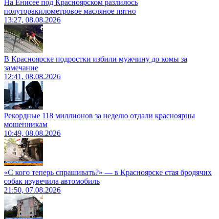
На Енисее под Красноярском разлилось
полуторакилометровое масляное пятно
13:27, 08.08.2026
В Красноярске подростки избили мужчину до комы за
замечание
12:41, 08.08.2026
Рекордные 118 миллионов за неделю отдали красноярцы
мошенникам
10:49, 08.08.2026
«С кого теперь спрашивать?» — в Красноярске стая бродячих
собак изувечила автомобиль
21:50, 07.08.2026