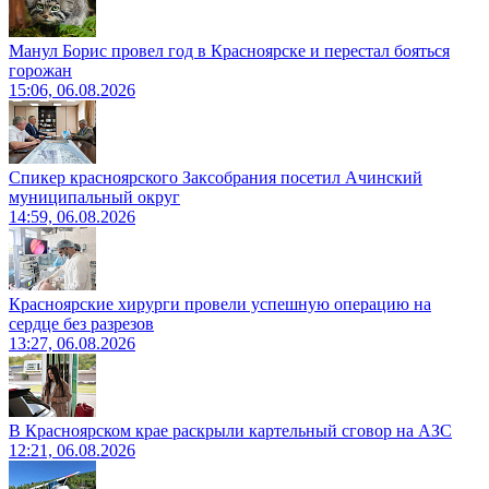
Манул Борис провел год в Красноярске и перестал бояться
горожан
15:06, 06.08.2026
Спикер красноярского Заксобрания посетил Ачинский
муниципальный округ
14:59, 06.08.2026
Красноярские хирурги провели успешную операцию на
сердце без разрезов
13:27, 06.08.2026
В Красноярском крае раскрыли картельный сговор на АЗС
12:21, 06.08.2026