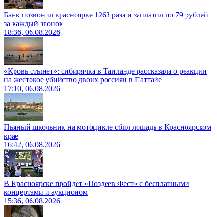
Банк позвонил красноярке 1263 раза и заплатил по 79 рублей
за каждый звонок
18:36, 06.08.2026
«Кровь стынет»: сибирячка в Таиланде рассказала о реакции
на жестокое убийство двоих россиян в Паттайе
17:10, 06.08.2026
Пьяный школьник на мотоцикле сбил лошадь в Красноярском
крае
16:42, 06.08.2026
В Красноярске пройдет «Поздеев Фест» с бесплатными
концертами и аукционом
15:36, 06.08.2026