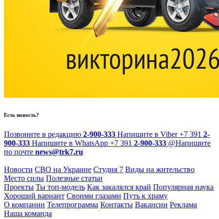
Есть новость?
Позвоните в редакцию
2-900-333
Напишите в Viber
+7 391
2-
900-333
Напишите в WhatsApp
+7 391
2-900-333
@
Напишите
по почте
news@trk7.ru
Новости
СВО на Украине
Студия 7
Виды на жительство
Место силы
Полезные статьи
Проекты
Ты топ-модель
Как закалялся край
Популярная наука
Хороший вариант
Своими глазами
Путь к храму
О компании
Телепрограмма
Контакты
Вакансии
Реклама
Наша команда