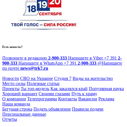
Есть новость?
Позвоните в редакцию
2-900-333
Напишите в Viber
+7 391
2-
900-333
Напишите в WhatsApp
+7 391
2-900-333
@
Напишите
по почте
news@trk7.ru
Новости
СВО на Украине
Студия 7
Виды на жительство
Место силы
Полезные статьи
Проекты
Ты топ-модель
Как закалялся край
Популярная наука
Хороший вариант
Своими глазами
Путь к храму
О компании
Телепрограмма
Контакты
Вакансии
Реклама
Наша команда
Бегущая строка
Подать объявление
Правила подачи
Персональные данные
Отчеты