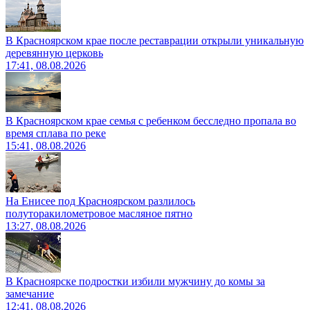
В Красноярском крае после реставрации открыли уникальную
деревянную церковь
17:41, 08.08.2026
В Красноярском крае семья с ребенком бесследно пропала во
время сплава по реке
15:41, 08.08.2026
На Енисее под Красноярском разлилось
полуторакилометровое масляное пятно
13:27, 08.08.2026
В Красноярске подростки избили мужчину до комы за
замечание
12:41, 08.08.2026