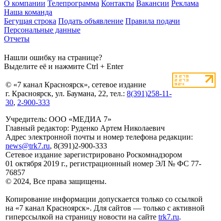
О компании
Телепрограмма
Контакты
Вакансии
Реклама
Наша команда
Бегущая строка
Подать объявление
Правила подачи
Персональные данные
Отчеты
Нашли ошибку на странице?
Выделите её и нажмите Ctrl + Enter
© «7 канал Красноярск», сетевое издание
г. Красноярск, ул. Баумана, 22, тел.:
8(391)258-11-
30
,
2-900-333
Учредитель: ООО «МЕДИА 7»
Главный редактор: Руденко Артем Николаевич
Адрес электронной почты и номер телефона редакции:
news@trk7.ru
, 8(391)2-900-333
Сетевое издание зарегистрировано Роскомнадзором
01 октября 2019 г., регистрационный номер ЭЛ № ФС 77-
76857
© 2024, Все права защищены.
Копирование информации допускается только со ссылкой
на «7 канал Красноярск». Для сайтов — только с активной
гиперссылкой на страницу новости на сайте
trk7.ru
.