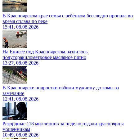
В Красноярском крае семья с ребенком бесследно пропала во
время сплава по реке
15:41, 08.08.2026
На Енисее под Красноярском разлилось
полуторакилометровое масляное пятно
13:27, 08.08.2026
В Красноярске подростки избили мужчину до комы за
замечание
12:41, 08.08.2026
Рекордные 118 миллионов за неделю отдали красноярцы
мошенникам
10:49, 08.08.2026