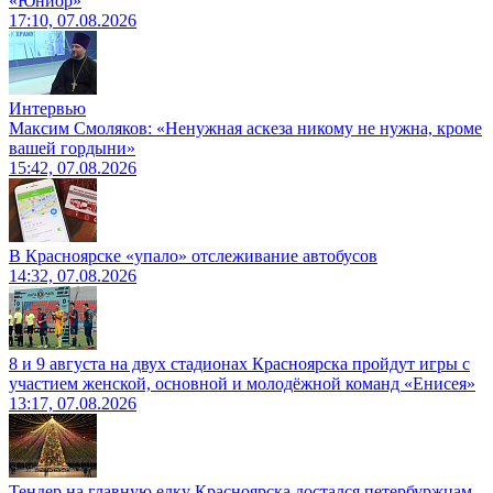
«Юниор»
17:10, 07.08.2026
Интервью
Максим Смоляков: «Ненужная аскеза никому не нужна, кроме
вашей гордыни»
15:42, 07.08.2026
В Красноярске «упало» отслеживание автобусов
14:32, 07.08.2026
8 и 9 августа на двух стадионах Красноярска пройдут игры с
участием женской, основной и молодёжной команд «Енисея»
13:17, 07.08.2026
Тендер на главную елку Красноярска достался петербуржцам