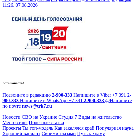
11:26, 07.08.2026
Есть новость?
Позвоните в редакцию
2-900-333
Напишите в Viber
+7 391
2-
900-333
Напишите в WhatsApp
+7 391
2-900-333
@
Напишите
по почте
news@trk7.ru
Новости
СВО на Украине
Студия 7
Виды на жительство
Место силы
Полезные статьи
Проекты
Ты топ-модель
Как закалялся край
Популярная наука
Хороший вариант
Своими глазами
Путь к храму