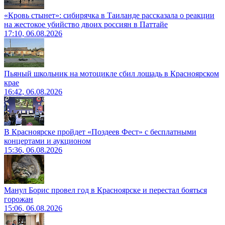
«Кровь стынет»: сибирячка в Таиланде рассказала о реакции
на жестокое убийство двоих россиян в Паттайе
17:10, 06.08.2026
Пьяный школьник на мотоцикле сбил лошадь в Красноярском
крае
16:42, 06.08.2026
В Красноярске пройдет «Поздеев Фест» с бесплатными
концертами и аукционом
15:36, 06.08.2026
Манул Борис провел год в Красноярске и перестал бояться
горожан
15:06, 06.08.2026