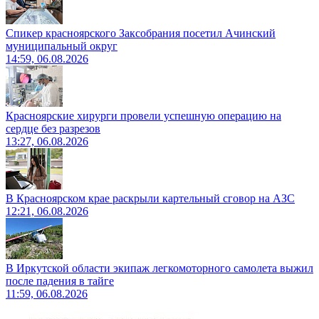
Спикер красноярского Заксобрания посетил Ачинский
муниципальный округ
14:59, 06.08.2026
Красноярские хирурги провели успешную операцию на
сердце без разрезов
13:27, 06.08.2026
В Красноярском крае раскрыли картельный сговор на АЗС
12:21, 06.08.2026
В Иркутской области экипаж легкомоторного самолета выжил
после падения в тайге
11:59, 06.08.2026