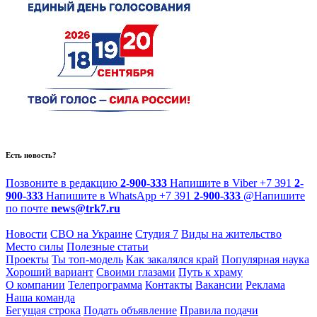
Есть новость?
Позвоните в редакцию
2-900-333
Напишите в Viber
+7 391
2-
900-333
Напишите в WhatsApp
+7 391
2-900-333
@
Напишите
по почте
news@trk7.ru
Новости
СВО на Украине
Студия 7
Виды на жительство
Место силы
Полезные статьи
Проекты
Ты топ-модель
Как закалялся край
Популярная наука
Хороший вариант
Своими глазами
Путь к храму
О компании
Телепрограмма
Контакты
Вакансии
Реклама
Наша команда
Бегущая строка
Подать объявление
Правила подачи