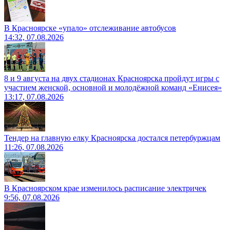
В Красноярске «упало» отслеживание автобусов
14:32, 07.08.2026
8 и 9 августа на двух стадионах Красноярска пройдут игры с
участием женской, основной и молодёжной команд «Енисея»
13:17, 07.08.2026
Тендер на главную елку Красноярска достался петербуржцам
11:26, 07.08.2026
В Красноярском крае изменилось расписание электричек
9:56, 07.08.2026