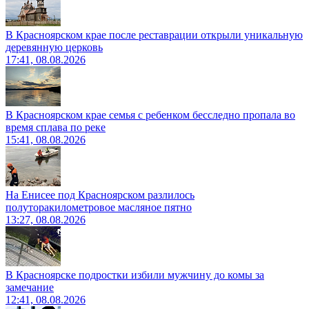
В Красноярском крае после реставрации открыли уникальную
деревянную церковь
17:41, 08.08.2026
В Красноярском крае семья с ребенком бесследно пропала во
время сплава по реке
15:41, 08.08.2026
На Енисее под Красноярском разлилось
полуторакилометровое масляное пятно
13:27, 08.08.2026
В Красноярске подростки избили мужчину до комы за
замечание
12:41, 08.08.2026