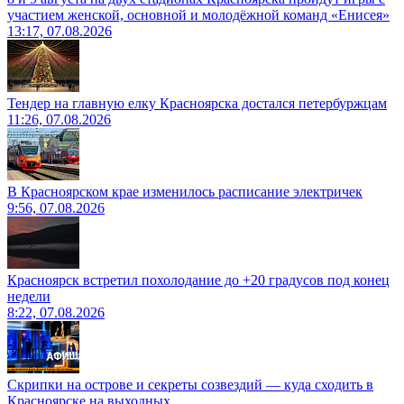
участием женской, основной и молодёжной команд «Енисея»
13:17, 07.08.2026
Тендер на главную елку Красноярска достался петербуржцам
11:26, 07.08.2026
В Красноярском крае изменилось расписание электричек
9:56, 07.08.2026
Красноярск встретил похолодание до +20 градусов под конец
недели
8:22, 07.08.2026
Скрипки на острове и секреты созвездий — куда сходить в
Красноярске на выходных