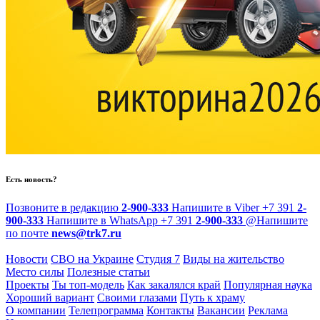
Есть новость?
Позвоните в редакцию
2-900-333
Напишите в Viber
+7 391
2-
900-333
Напишите в WhatsApp
+7 391
2-900-333
@
Напишите
по почте
news@trk7.ru
Новости
СВО на Украине
Студия 7
Виды на жительство
Место силы
Полезные статьи
Проекты
Ты топ-модель
Как закалялся край
Популярная наука
Хороший вариант
Своими глазами
Путь к храму
О компании
Телепрограмма
Контакты
Вакансии
Реклама