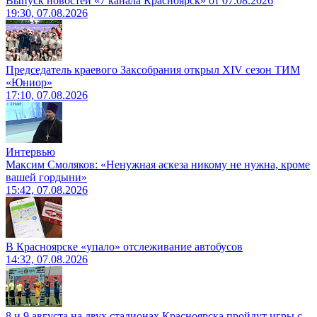
Выпуск новостей «7 канала Красноярск» от 07.08.2026
19:30, 07.08.2026
Председатель краевого Заксобрания открыл XIV сезон ТИМ
«Юниор»
17:10, 07.08.2026
Интервью
Максим Смоляков: «Ненужная аскеза никому не нужна, кроме
вашей гордыни»
15:42, 07.08.2026
В Красноярске «упало» отслеживание автобусов
14:32, 07.08.2026
8 и 9 августа на двух стадионах Красноярска пройдут игры с