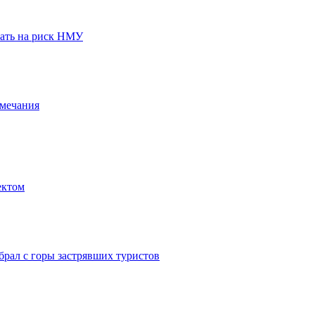
вать на риск НМУ
амечания
ектом
брал с горы застрявших туристов