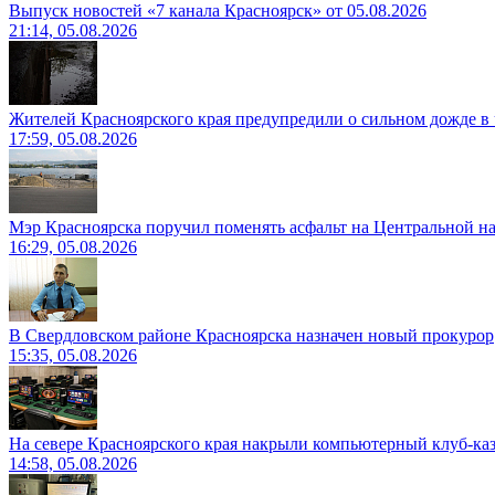
Выпуск новостей «7 канала Красноярск» от 05.08.2026
21:14, 05.08.2026
Жителей Красноярского края предупредили о сильном дожде в 
17:59, 05.08.2026
Мэр Красноярска поручил поменять асфальт на Центральной н
16:29, 05.08.2026
В Свердловском районе Красноярска назначен новый прокурор
15:35, 05.08.2026
На севере Красноярского края накрыли компьютерный клуб-ка
14:58, 05.08.2026