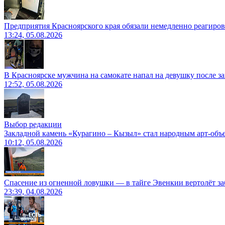
Предприятия Красноярского края обязали немедленно реагиро
13:24, 05.08.2026
В Красноярске мужчина на самокате напал на девушку после з
12:52, 05.08.2026
Выбор редакции
Закладной камень «Курагино – Кызыл» стал народным арт-объ
10:12, 05.08.2026
Спасение из огненной ловушки — в тайге Эвенкии вертолёт за
23:39, 04.08.2026