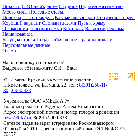
Новости
СВО на Украине
Студия 7
Виды на жительство
Место силы
Полезные статьи
Проекты
Ты топ-модель
Как закалялся край
Популярная наука
Хороший вариант
Своими глазами
Путь к храму
О компании
Телепрограмма
Контакты
Вакансии
Реклама
Наша команда
Бегущая строка
Подать объявление
Правила подачи
Персональные данные
Отчеты
Нашли ошибку на странице?
Выделите её и нажмите Ctrl + Enter
© «7 канал Красноярск», сетевое издание
г. Красноярск, ул. Баумана, 22, тел.:
8(391)258-11-
30
,
2-900-333
Учредитель: ООО «МЕДИА 7»
Главный редактор: Руденко Артем Николаевич
Адрес электронной почты и номер телефона редакции:
news@trk7.ru
, 8(391)2-900-333
Сетевое издание зарегистрировано Роскомнадзором
01 октября 2019 г., регистрационный номер ЭЛ № ФС 77-
76857