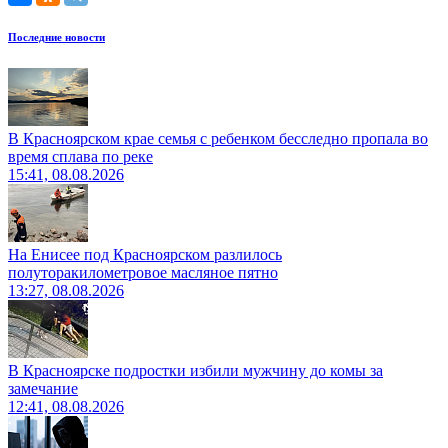
Последние новости
В Красноярском крае семья с ребенком бесследно пропала во
время сплава по реке
15:41, 08.08.2026
На Енисее под Красноярском разлилось
полуторакилометровое масляное пятно
13:27, 08.08.2026
В Красноярске подростки избили мужчину до комы за
замечание
12:41, 08.08.2026