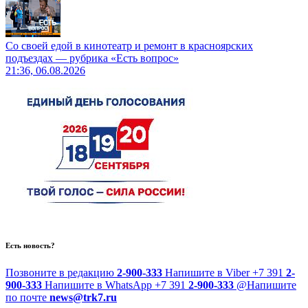
Со своей едой в кинотеатр и ремонт в красноярских
подъездах — рубрика «Есть вопрос»
21:36, 06.08.2026
Есть новость?
Позвоните в редакцию
2-900-333
Напишите в Viber
+7 391
2-
900-333
Напишите в WhatsApp
+7 391
2-900-333
@
Напишите
по почте
news@trk7.ru