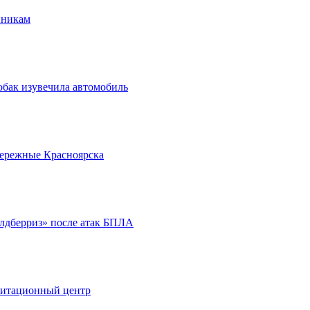
нникам
обак изувечила автомобиль
бережные Красноярска
йлдберриз» после атак БПЛА
литационный центр