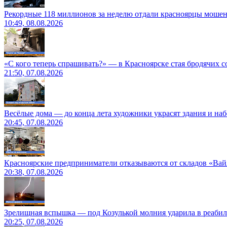
Рекордные 118 миллионов за неделю отдали красноярцы моше
10:49, 08.08.2026
«С кого теперь спрашивать?» — в Красноярске стая бродячих с
21:50, 07.08.2026
Весёлые дома — до конца лета художники украсят здания и на
20:45, 07.08.2026
Красноярские предприниматели отказываются от складов «Ва
20:38, 07.08.2026
Зрелищная вспышка — под Козулькой молния ударила в реаби
20:25, 07.08.2026