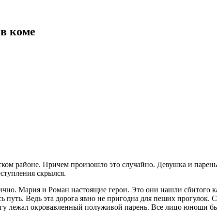
в коме
ком районе. Причем произошло это случайно. Девушка и парень
еступления скрылся.
агично. Мария и Роман настоящие герои. Это они нашли сбитого 
ь путь. Ведь эта дорога явно не пригодна для пеших прогулок. С
егу лежал окровавленный полуживой парень. Все лицо юноши бы