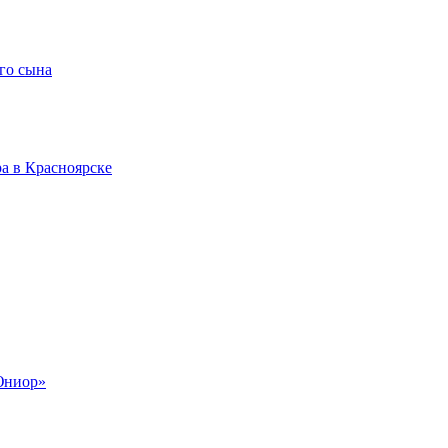
го сына
а в Красноярске
Юниор»