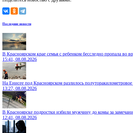
Последние новости
В Красноярском крае семья с ребенком бесследно пропала во вр
15:41, 08.08.2026
На Енисее под Красноярском разлилось полуторакилометровое
13:27, 08.08.2026
В Красноярске подростки избили мужчину до комы за замечан
12:41, 08.08.2026