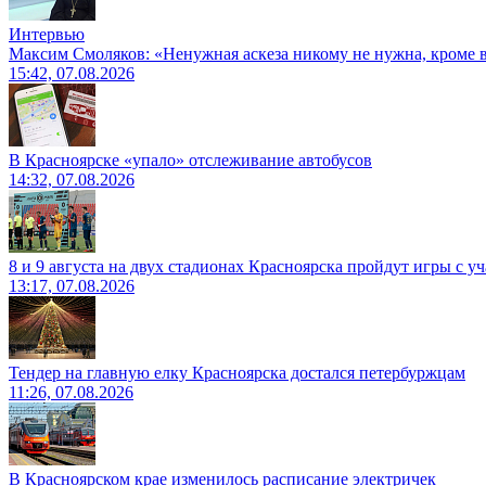
Интервью
Максим Смоляков: «Ненужная аскеза никому не нужна, кроме
15:42, 07.08.2026
В Красноярске «упало» отслеживание автобусов
14:32, 07.08.2026
8 и 9 августа на двух стадионах Красноярска пройдут игры с 
13:17, 07.08.2026
Тендер на главную елку Красноярска достался петербуржцам
11:26, 07.08.2026
В Красноярском крае изменилось расписание электричек