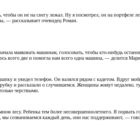
ь, чтобы он не на снегу лежал. Ну я посмотрел, он на портфеле 
омы, — рассказывает очевидец Роман.
начала маяковать машинам, голосовать, чтобы кто-нибудь остан
лось всего две и помогла нам всего одна машина, — делится Мар
шапку и увидел телефон. Он валялся рядом с кадетом. Вдруг моб
трубку и рассказали о случившемся. Женщины живут недалеко, ту
только черствыми.
мном лесу. Ребенка тем более несовершеннолетнего. Я порвать го
, мы созваниваемся каждый день, они нас поддерживают, — гово