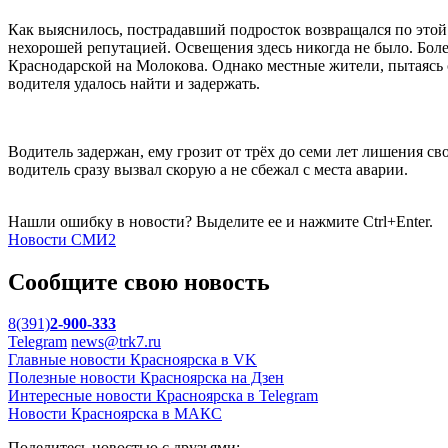
Как выяснилось, пострадавший подросток возвращался по этой 
нехорошей репутацией. Освещения здесь никогда не было. Более
Краснодарской на Молокова. Однако местные жители, пытаясь сэ
водителя удалось найти и задержать.
Водитель задержан, ему грозит от трёх до семи лет лишения с
водитель сразу вызвал скорую а не сбежал с места аварии.
Нашли ошибку в новости? Выделите ее и нажмите Ctrl+Enter.
Новости СМИ2
Сообщите свою новость
8(391)
2-900-333
Telegram
news@trk7.ru
Главные новости Красноярска в VK
Полезные новости Красноярска на Дзен
Интересные новости Красноярска в Telegram
Новости Красноярска в МАКС
Поделитесь новостью с друзьями: