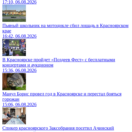
17:10, 06.08.2026
Пьяный школьник на мотоцикле сбил лошадь в Красноярском
крае
16:42, 06.08.2026
В Красноярске пройдет «Поздеев Фест» с бесплатными
концертами и аукционом
15:36, 06.08.2026
Манул Борис провел год в Красноярске и перестал бояться
горожан
15:06, 06.08.2026
Спикер красноярского Заксобрания посетил Ачинский