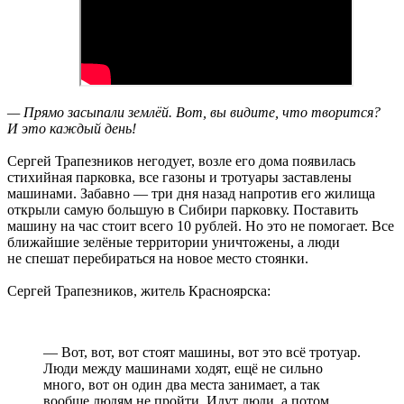
— Прямо засыпали землёй. Вот, вы видите, что творится?
И это каждый день!
Сергей Трапезников негодует, возле его дома появилась
стихийная парковка, все газоны и тротуары заставлены
машинами. Забавно — три дня назад напротив его жилища
открыли самую большую в Сибири парковку. Поставить
машину на час стоит всего 10 рублей. Но это не помогает. Все
ближайшие зелёные территории уничтожены, а люди
не спешат перебираться на новое место стоянки.
Сергей Трапезников, житель Красноярска:
— Вот, вот, вот стоят машины, вот это всё тротуар.
Люди между машинами ходят, ещё не сильно
много, вот он один два места занимает, а так
вообще людям не пройти. Идут люди, а потом