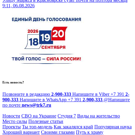
Улицу Маркса в Красноярске сузят почти на полтора месяца
9:11, 06.08.2026
Есть новость?
Позвоните в редакцию
2-900-333
Напишите в Viber
+7 391
2-
900-333
Напишите в WhatsApp
+7 391
2-900-333
@
Напишите
по почте
news@trk7.ru
Новости
СВО на Украине
Студия 7
Виды на жительство
Место силы
Полезные статьи
Проекты
Ты топ-модель
Как закалялся край
Популярная наука
Хороший вариант
Своими глазами
Путь к храму