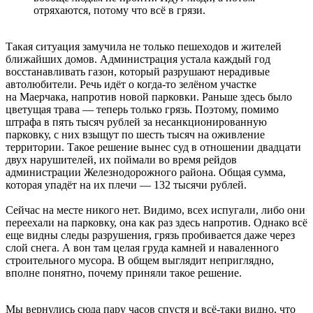
отряхаются, потому что всё в грязи.
Такая ситуация замучила не только пешеходов и жителей
ближайших домов. Администрация устала каждый год
восстанавливать газон, который разрушают нерадивые
автолюбители. Речь идёт о когда-то зелёном участке
на Маерчака, напротив новой парковки. Раньше здесь было
цветущая трава — теперь только грязь. Поэтому, помимо
штрафа в пять тысяч рублей за несанкционированную
парковку, с них взыщут по шесть тысяч на оживление
территории. Такое решение вынес суд в отношении двадцати
двух нарушителей, их поймали во время рейдов
администрации Железнодорожного района. Общая сумма,
которая упадёт на их плечи — 132 тысячи рублей.
Сейчас на месте никого нет. Видимо, всех испугали, либо они
переехали на парковку, она как раз здесь напротив. Однако всё
еще видны следы разрушения, грязь пробивается даже через
слой снега. А вон там целая груда камней и наваленного
строительного мусора. В общем выглядит неприглядно,
вполне понятно, почему приняли такое решение.
Мы вернулись сюда пару часов спустя и всё-таки видно, что