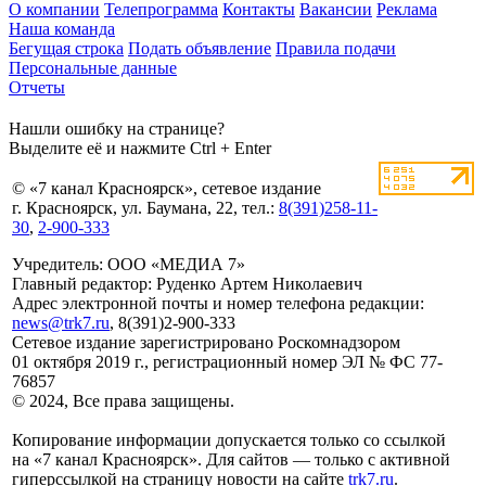
О компании
Телепрограмма
Контакты
Вакансии
Реклама
Наша команда
Бегущая строка
Подать объявление
Правила подачи
Персональные данные
Отчеты
Нашли ошибку на странице?
Выделите её и нажмите Ctrl + Enter
© «7 канал Красноярск», сетевое издание
г. Красноярск, ул. Баумана, 22, тел.:
8(391)258-11-
30
,
2-900-333
Учредитель: ООО «МЕДИА 7»
Главный редактор: Руденко Артем Николаевич
Адрес электронной почты и номер телефона редакции:
news@trk7.ru
, 8(391)2-900-333
Сетевое издание зарегистрировано Роскомнадзором
01 октября 2019 г., регистрационный номер ЭЛ № ФС 77-
76857
© 2024, Все права защищены.
Копирование информации допускается только со ссылкой
на «7 канал Красноярск». Для сайтов — только с активной
гиперссылкой на страницу новости на сайте
trk7.ru
.