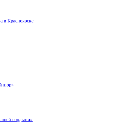
а в Красноярске
Юниор»
 вашей гордыни»