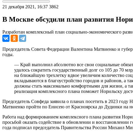
21 декабря 2021, 16:37
3862
В Москве обсудили план развития Норил
Разработан комплексный план социально-экономического разв
Председатель Совета Федерации Валентина Матвиенко и губерн
годы.
— Край выполнил абсолютно все свои социальные обязат
удалось сократить государственный долг со 105 до 70 мл
на ближайшую трехлетку вдвое увеличим количество соци
вкладываются в благоустройство городов и районов, а так
должны стать максимально комфортными для жизни, а так
реализация комплексного плана поможет Норильску досто
Председатель Совфеда заявила о планах посетить в 2023 году 
Матвиенко пройти по Енисею от Красноярска до Дудинки на но
Работа над формированием комплексного плана развития Норил
просьбой оказать содействие в обновлении и восстановлении 
года подписал председатель Правительства России Михаил Ми