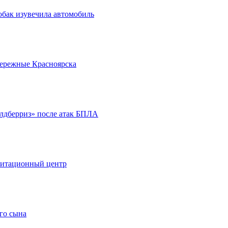
обак изувечила автомобиль
бережные Красноярска
йлдберриз» после атак БПЛА
литационный центр
го сына