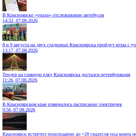
В Красноярске «упало» отслеживание автобусов
14:32, 07.08.2026
8 и 9 августа на двух стадионах Красноярска пройдут игры с 
13:17, 07.08.2026
Тендер на главную елку Красноярска достался петербуржцам
11:26, 07.08.2026
В Красноярском крае изменилось расписание электричек
9:56, 07.08.2026
Красноярск встретил похолодание до +20 градусов под конец н