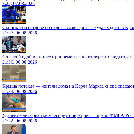
8:22, 07.08.2026
Скрипки на острове и секреты созвездий — куда сходить в Кр
21:37, 06.08.2026
Со своей едой в кинотеатр и ремонт в красноярских подъездах
21:36, 06.08.2026
Крыша потекла — жители дома на Карла Маркса снова спасают
21:33, 06.08.2026
Удаление четырёх грыж за одну операцию — врачи ФМБА Рос
21:32, 06.08.2026