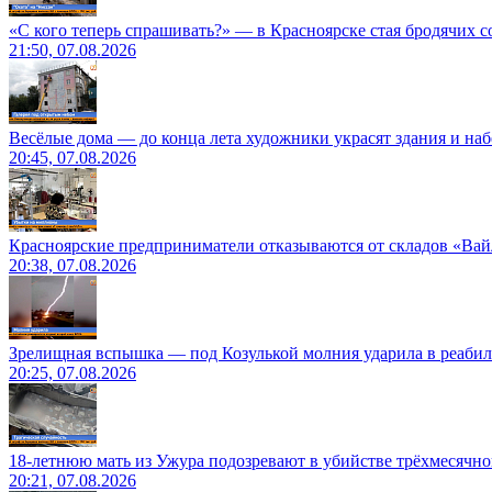
«С кого теперь спрашивать?» — в Красноярске стая бродячих с
21:50, 07.08.2026
Весёлые дома — до конца лета художники украсят здания и на
20:45, 07.08.2026
Красноярские предприниматели отказываются от складов «Ва
20:38, 07.08.2026
Зрелищная вспышка — под Козулькой молния ударила в реаби
20:25, 07.08.2026
18-летнюю мать из Ужура подозревают в убийстве трёхмесячно
20:21, 07.08.2026