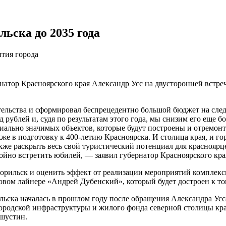
ьска до 2035 года
ития города
атор Красноярского края Александр Усс на двусторонней встре
ельства и сформировал беспрецедентно большой бюджет на следу
рд рублей и, судя по результатам этого года, мы снизим его ещ
ально значимых объектов, которые будут построены и отремонт
же в подготовку к 400-летию Красноярска. И столица края, и гор
же раскрыть весь свой туристический потенциал для красноярце
йно встретить юбилей, — заявил губернатор Красноярского кра
Норильск и оценить эффект от реализации мероприятий комплекс
вом лайнере «Андрей Дубенский», который будет достроен к то
ьска началась в прошлом году после обращения Александра Усс
городской инфраструктуры и жилого фонда северной столицы кра
шустин.