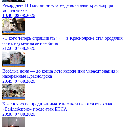
Рекордные 118 миллионов за неделю отдали красноярцы
мошенникам
10:49, 08.08.2026
«С кого теперь спрашивать?» — в Красноярске стая бродячих
собак изувечила автомобиль
21:50, 07.08.2026
Весёлые дома — до конца лета художники украсят здания и
набережные Красноярска
20:45, 07.08.2026
Красноярские предприниматели отказываются от складов
«Вайлдберриз» после атак БПЛА
20:38, 07.08.2026