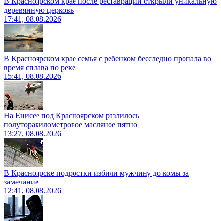
В Красноярском крае после реставрации открыли уникальную
деревянную церковь
17:41, 08.08.2026
В Красноярском крае семья с ребенком бесследно пропала во
время сплава по реке
15:41, 08.08.2026
На Енисее под Красноярском разлилось
полуторакилометровое масляное пятно
13:27, 08.08.2026
В Красноярске подростки избили мужчину до комы за
замечание
12:41, 08.08.2026