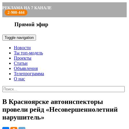
РЕКЛАМА НА 7 КАНАЛЕ
2-900-444
Прямой эфир
Toggle navigation
Новости
Ты топ-модель
Проекты
Статьи
Объявления
Телепрограмма
О нас
В Красноярске автоинспекторы
провели рейд «Несовершеннолетний
нарушитель»