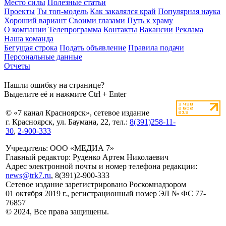
Место силы
Полезные статьи
Проекты
Ты топ-модель
Как закалялся край
Популярная наука
Хороший вариант
Своими глазами
Путь к храму
О компании
Телепрограмма
Контакты
Вакансии
Реклама
Наша команда
Бегущая строка
Подать объявление
Правила подачи
Персональные данные
Отчеты
Нашли ошибку на странице?
Выделите её и нажмите Ctrl + Enter
© «7 канал Красноярск», сетевое издание
г. Красноярск, ул. Баумана, 22, тел.:
8(391)258-11-
30
,
2-900-333
Учредитель: ООО «МЕДИА 7»
Главный редактор: Руденко Артем Николаевич
Адрес электронной почты и номер телефона редакции:
news@trk7.ru
, 8(391)2-900-333
Сетевое издание зарегистрировано Роскомнадзором
01 октября 2019 г., регистрационный номер ЭЛ № ФС 77-
76857
© 2024, Все права защищены.